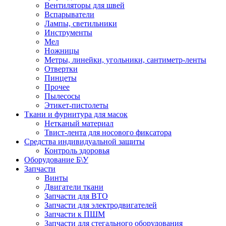
Вентиляторы для швей
Вспарыватели
Лампы, светильники
Инструменты
Мел
Ножницы
Метры, линейки, угольники, сантиметр-ленты
Отвертки
Пинцеты
Прочее
Пылесосы
Этикет-пистолеты
Ткани и фурнитура для масок
Нетканый материал
Твист-лента для носового фиксатора
Средства индивидуальной защиты
Контроль здоровья
Оборудование Б\У
Запчасти
Винты
Двигатели ткани
Запчасти для ВТО
Запчасти для электродвигателей
Запчасти к ПШМ
Запчасти для стегального оборудования