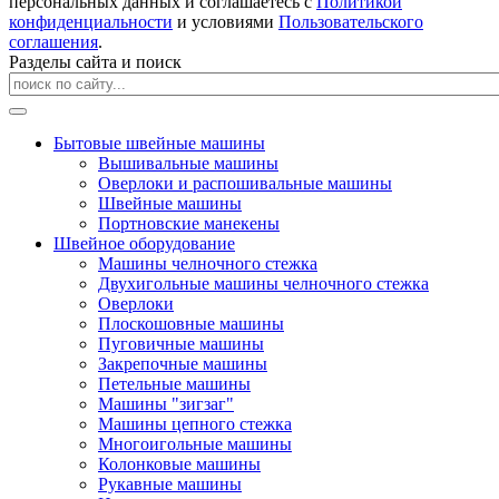
персональных данных и соглашаетесь с
Политикой
конфиденциальности
и условиями
Пользовательского
соглашения
.
Разделы сайта и поиск
Бытовые швейные машины
Вышивальные машины
Оверлоки и распошивальные машины
Швейные машины
Портновские манекены
Швейное оборудование
Машины челночного стежка
Двухигольные машины челночного стежка
Оверлоки
Плоскошовные машины
Пуговичные машины
Закрепочные машины
Петельные машины
Машины "зигзаг"
Машины цепного стежка
Многоигольные машины
Колонковые машины
Рукавные машины