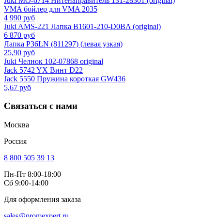
Juki MO-6714 Нитенаправитель 131-28301 (original)
VMA бойлер для VMA 2035
4 990 руб
Juki AMS-221 Лапка B1601-210-D0BA (original)
6 870 руб
Лапка P36LN (811297) (левая узкая)
25,90 руб
Juki Челнок 102-07868 original
Jack 5742 YX Винт D22
Jack 5550 Пружина короткая GW436
5,67 руб
Связаться с нами
Москва
Россия
8 800 505 39 13
Пн-Пт 8:00-18:00
Сб 9:00-14:00
Для оформления заказа
sales@promexpert.ru