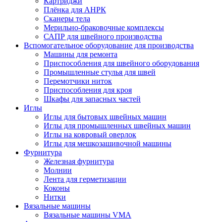
Картриджи
Плёнка для АНРК
Сканеры тела
Мерильно-браковочные комплексы
САПР для швейного производства
Вспомогательное оборудование для производства
Машины для ремонта
Приспособления для швейного оборудования
Промышленные стулья для швей
Перемотчики ниток
Приспособления для кроя
Шкафы для запасных частей
Иглы
Иглы для бытовых швейных машин
Иглы для промышленных швейных машин
Иглы на ковровый оверлок
Иглы для мешкозашивочной машины
Фурнитура
Железная фурнитура
Молнии
Лента для герметизации
Коконы
Нитки
Вязальные машины
Вязальные машины VMA