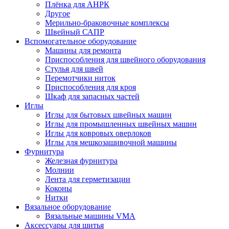
Плёнка для АНРК
Другое
Мерильно-браковочные комплексы
Швейный САПР
Вспомогательное оборудование
Машины для ремонта
Приспособления для швейного оборудования
Стулья для швей
Перемотчики ниток
Приспособления для кроя
Шкаф для запасных частей
Иглы
Иглы для бытовых швейных машин
Иглы для промышленных швейных машин
Иглы для ковровых оверлоков
Иглы для мешкозашивочной машины
Фурнитура
Железная фурнитура
Молнии
Лента для герметизации
Коконы
Нитки
Вязальное оборудование
Вязальные машины VMA
Аксессуары для шитья