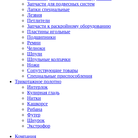
Запчасти для подвесных систем
Лапки специальные
Лезвия
Петлители
Запчасти к раскройному оборудованию
Пластины игольные
Подшипники
Ремни
Челноки
Шпули
Шпульные колпачки
Ножи
Сопутствующие товары
Специальные приспособления
Трикотажное полотно
Интерлок
Кулирная гладь
Нитки
Кашкорсе
Рибана
Футер
Шнурок
Экстрофор
Компания