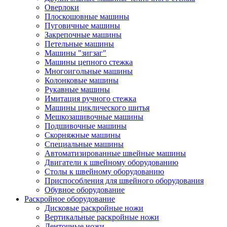
Оверлоки
Плоскошовные машины
Пуговичные машины
Закрепочные машины
Петельные машины
Машины "зигзаг"
Машины цепного стежка
Многоигольные машины
Колонковые машины
Рукавные машины
Имитация ручного стежка
Машины циклического шитья
Мешкозашивочные машины
Подшивочные машины
Скорняжные машины
Специальные машины
Автоматизированные швейные машины
Двигатели к швейному оборудованию
Столы к швейному оборудованию
Приспособления для швейного оборудования
Обувное оборудование
Раскройное оборудование
Дисковые раскройные ножи
Вертикальные раскройные ножи
Ленточные ножи