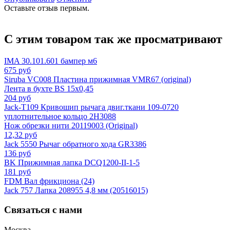
Оставьте отзыв первым.
С этим товаром так же просматривают
IMA 30.101.601 бампер м6
675 руб
Siruba VC008 Пластина прижимная VMR67 (original)
Лента в бухте BS 15x0,45
204 руб
Jack-T109 Кривошип рычага двиг.ткани 109-0720
уплотнительное кольцо 2H3088
Нож обрезки нити 20119003 (Original)
12,32 руб
Jack 5550 Рычаг обратного хода GR3386
136 руб
BK Прижимная лапка DCQ1200-II-1-5
181 руб
FDM Вал фрикциона (24)
Jack 757 Лапка 208955 4,8 мм (20516015)
Связаться с нами
Москва