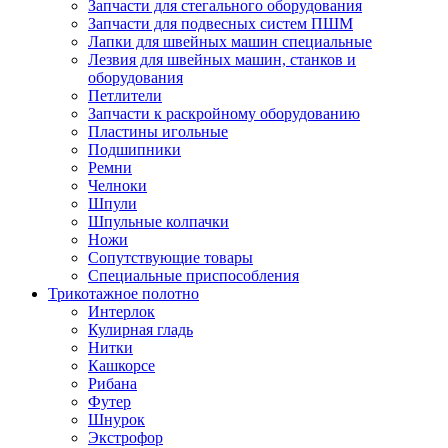
Запчасти для стегального оборудования
Запчасти для подвесных систем ПШМ
Лапки для швейных машин специальные
Лезвия для швейных машин, станков и
оборудования
Петлители
Запчасти к раскройному оборудованию
Пластины игольные
Подшипники
Ремни
Челноки
Шпули
Шпульные колпачки
Ножи
Сопутствующие товары
Специальные приспособления
Трикотажное полотно
Интерлок
Кулирная гладь
Нитки
Кашкорсе
Рибана
Футер
Шнурок
Экстрофор