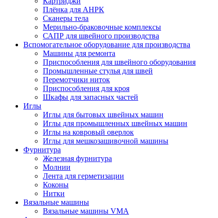
Картриджи
Плёнка для АНРК
Сканеры тела
Мерильно-браковочные комплексы
САПР для швейного производства
Вспомогательное оборудование для производства
Машины для ремонта
Приспособления для швейного оборудования
Промышленные стулья для швей
Перемотчики ниток
Приспособления для кроя
Шкафы для запасных частей
Иглы
Иглы для бытовых швейных машин
Иглы для промышленных швейных машин
Иглы на ковровый оверлок
Иглы для мешкозашивочной машины
Фурнитура
Железная фурнитура
Молнии
Лента для герметизации
Коконы
Нитки
Вязальные машины
Вязальные машины VMA