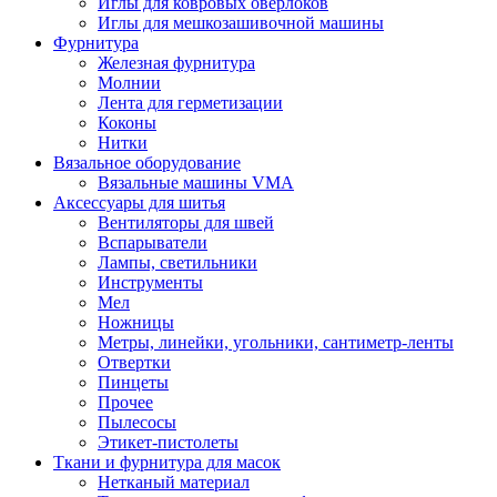
Иглы для ковровых оверлоков
Иглы для мешкозашивочной машины
Фурнитура
Железная фурнитура
Молнии
Лента для герметизации
Коконы
Нитки
Вязальное оборудование
Вязальные машины VMA
Аксессуары для шитья
Вентиляторы для швей
Вспарыватели
Лампы, светильники
Инструменты
Мел
Ножницы
Метры, линейки, угольники, сантиметр-ленты
Отвертки
Пинцеты
Прочее
Пылесосы
Этикет-пистолеты
Ткани и фурнитура для масок
Нетканый материал