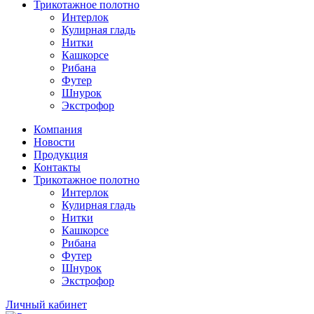
Трикотажное полотно
Интерлок
Кулирная гладь
Нитки
Кашкорсе
Рибана
Футер
Шнурок
Экстрофор
Компания
Новости
Продукция
Контакты
Трикотажное полотно
Интерлок
Кулирная гладь
Нитки
Кашкорсе
Рибана
Футер
Шнурок
Экстрофор
Личный кабинет