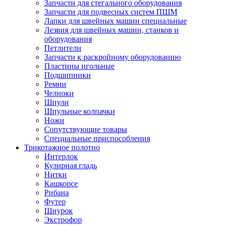
Запчасти для стегального оборудования
Запчасти для подвесных систем ПШМ
Лапки для швейных машин специальные
Лезвия для швейных машин, станков и
оборудования
Петлители
Запчасти к раскройному оборудованию
Пластины игольные
Подшипники
Ремни
Челноки
Шпули
Шпульные колпачки
Ножи
Сопутствующие товары
Специальные приспособления
Трикотажное полотно
Интерлок
Кулирная гладь
Нитки
Кашкорсе
Рибана
Футер
Шнурок
Экстрофор