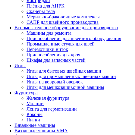
Картриджи
Плёнка для АНРК
Сканеры тела
Мерильно-браковочные комплексы
САПР для швейного производства
Вспомогательное оборудование для производства
Машины для ремонта
Приспособления для швейного оборудования
Промышленные стулья для швей
Перемотчики ниток
Приспособления для кроя
Шкафы для запасных частей
Иглы
Иглы для бытовых швейных машин
Иглы для промышленных швейных машин
Иглы на ковровый оверлок
Иглы для мешкозашивочной машины
Фурнитура
Железная фурнитура
Молнии
Лента для герметизации
Коконы
Нитки
Вязальные машины
Вязальные машины VMA