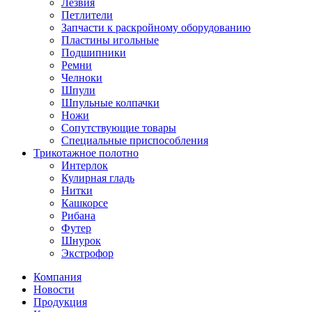
Лезвия
Петлители
Запчасти к раскройному оборудованию
Пластины игольные
Подшипники
Ремни
Челноки
Шпули
Шпульные колпачки
Ножи
Сопутствующие товары
Специальные приспособления
Трикотажное полотно
Интерлок
Кулирная гладь
Нитки
Кашкорсе
Рибана
Футер
Шнурок
Экстрофор
Компания
Новости
Продукция