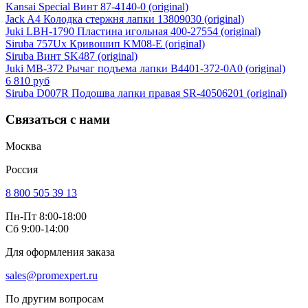
Kansai Special Винт 87-4140-0 (original)
Jack A4 Колодка стержня лапки 13809030 (original)
Juki LBH-1790 Пластина игольная 400-27554 (original)
Siruba 757Ux Кривошип KM08-E (original)
Siruba Винт SK487 (original)
Juki MB-372 Рычаг подъема лапки B4401-372-0A0 (original)
6 810 руб
Siruba D007R Подошва лапки правая SR-40506201 (original)
Связаться с нами
Москва
Россия
8 800 505 39 13
Пн-Пт 8:00-18:00
Сб 9:00-14:00
Для оформления заказа
sales@promexpert.ru
По другим вопросам