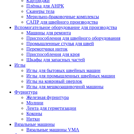
Картриджи
Плёнка для АНРК
Сканеры тела
Мерильно-браковочные комплексы
САПР для швейного производства
Вспомогательное оборудование для производства
Машины для ремонта
Приспособления для швейного оборудования
Промышленные стулья для швей
Перемотчики ниток
Приспособления для кроя
Шкафы для запасных частей
Иглы
Иглы для бытовых швейных машин
Иглы для промышленных швейных машин
Иглы на ковровый оверлок
Иглы для мешкозашивочной машины
Фурнитура
Железная фурнитура
Молнии
Лента для герметизации
Коконы
Нитки
Вязальные машины
Вязальные машины VMA