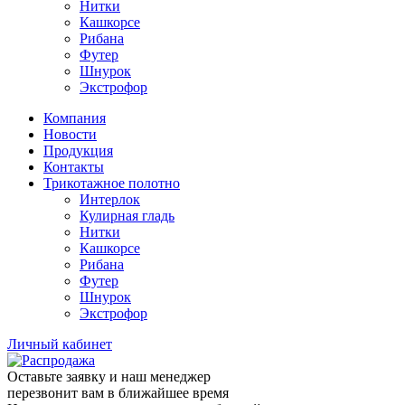
Нитки
Кашкорсе
Рибана
Футер
Шнурок
Экстрофор
Компания
Новости
Продукция
Контакты
Трикотажное полотно
Интерлок
Кулирная гладь
Нитки
Кашкорсе
Рибана
Футер
Шнурок
Экстрофор
Личный кабинет
Оставьте заявку и наш менеджер
перезвонит вам в ближайшее время