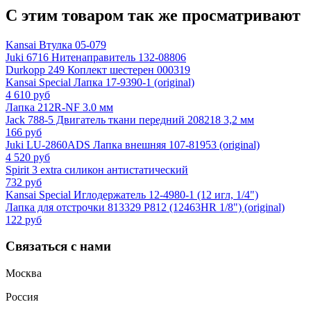
С этим товаром так же просматривают
Kansai Втулка 05-079
Juki 6716 Нитенаправитель 132-08806
Durkopp 249 Коплект шестерен 000319
Kansai Special Лапка 17-9390-1 (original)
4 610 руб
Лапка 212R-NF 3.0 мм
Jack 788-5 Двигатель ткани передний 208218 3,2 мм
166 руб
Juki LU-2860ADS Лапка внешняя 107-81953 (original)
4 520 руб
Spirit 3 extra силикон антистатический
732 руб
Kansai Special Иглодержатель 12-4980-1 (12 игл, 1/4")
Лапка для отстрочки 813329 P812 (12463HR 1/8") (original)
122 руб
Связаться с нами
Москва
Россия