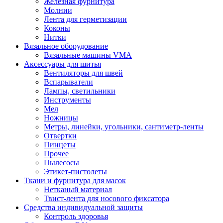
Железная фурнитура
Молнии
Лента для герметизации
Коконы
Нитки
Вязальное оборудование
Вязальные машины VMA
Аксессуары для шитья
Вентиляторы для швей
Вспарыватели
Лампы, светильники
Инструменты
Мел
Ножницы
Метры, линейки, угольники, сантиметр-ленты
Отвертки
Пинцеты
Прочее
Пылесосы
Этикет-пистолеты
Ткани и фурнитура для масок
Нетканый материал
Твист-лента для носового фиксатора
Средства индивидуальной защиты
Контроль здоровья