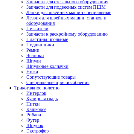
Запчасти для стегального оборудования
Запчасти для подвесных систем ПШМ
Лапки для швейных машин специальные
Лезвия для швейных машин, станков и
оборудования
Петлители
Запчасти к раскройному оборудованию
Пластины игольные
Подшипники
Ремни
Челноки
Шпули
Шпульные колпачки
Ножи
Сопутствующие товары
Специальные приспособления
Трикотажное полотно
Интерлок
Кулирная гладь
Нитки
Кашкорсе
Рибана
Футер
Шнурок
Экстрофор