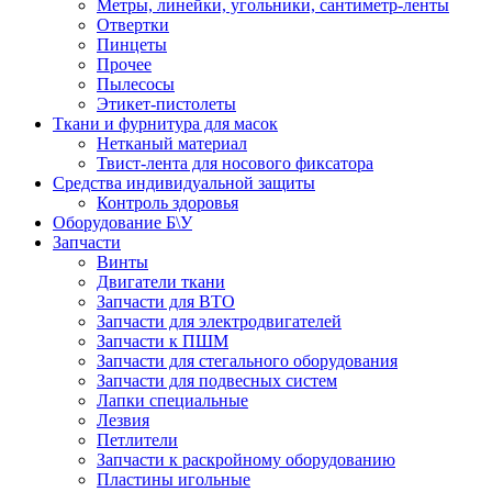
Метры, линейки, угольники, сантиметр-ленты
Отвертки
Пинцеты
Прочее
Пылесосы
Этикет-пистолеты
Ткани и фурнитура для масок
Нетканый материал
Твист-лента для носового фиксатора
Средства индивидуальной защиты
Контроль здоровья
Оборудование Б\У
Запчасти
Винты
Двигатели ткани
Запчасти для ВТО
Запчасти для электродвигателей
Запчасти к ПШМ
Запчасти для стегального оборудования
Запчасти для подвесных систем
Лапки специальные
Лезвия
Петлители
Запчасти к раскройному оборудованию
Пластины игольные