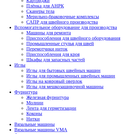
Картриджи
Плёнка для АНРК
Сканеры тела
Мерильно-браковочные комплексы
САПР для швейного производства
Вспомогательное оборудование для производства
Машины для ремонта
Приспособления для швейного оборудования
Промышленные стулья для швей
Перемотчики ниток
Приспособления для кроя
Шкафы для запасных частей
Иглы
Иглы для бытовых швейных машин
Иглы для промышленных швейных машин
Иглы на ковровый оверлок
Иглы для мешкозашивочной машины
Фурнитура
Железная фурнитура
Молнии
Лента для герметизации
Коконы
Нитки
Вязальные машины
Вязальные машины VMA