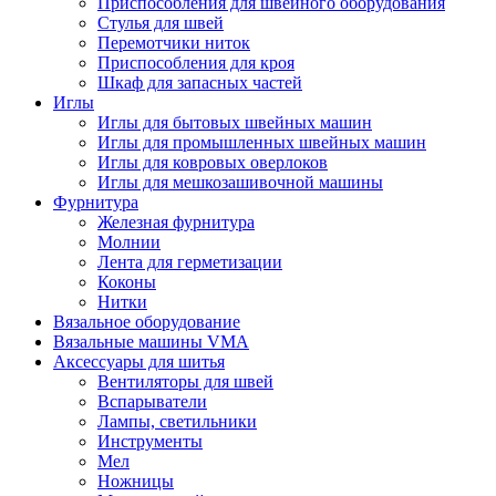
Приспособления для швейного оборудования
Стулья для швей
Перемотчики ниток
Приспособления для кроя
Шкаф для запасных частей
Иглы
Иглы для бытовых швейных машин
Иглы для промышленных швейных машин
Иглы для ковровых оверлоков
Иглы для мешкозашивочной машины
Фурнитура
Железная фурнитура
Молнии
Лента для герметизации
Коконы
Нитки
Вязальное оборудование
Вязальные машины VMA
Аксессуары для шитья
Вентиляторы для швей
Вспарыватели
Лампы, светильники
Инструменты
Мел
Ножницы