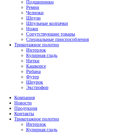
Подшипники
Ремни
Челноки
Шпули
Шпульные колпачки
Ножи
Сопутствующие товары
Специальные приспособления
Трикотажное полотно
Интерлок
Кулирная гладь
Нитки
Кашкорсе
Рибана
Футер
Шнурок
Экстрофор
Компания
Новости
Продукция
Контакты
Трикотажное полотно
Интерлок
Кулирная гладь