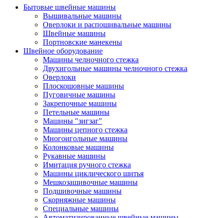
Бытовые швейные машины
Вышивальные машины
Оверлоки и распошивальные машины
Швейные машины
Портновские манекены
Швейное оборудование
Машины челночного стежка
Двухигольные машины челночного стежка
Оверлоки
Плоскошовные машины
Пуговичные машины
Закрепочные машины
Петельные машины
Машины "зигзаг"
Машины цепного стежка
Многоигольные машины
Колонковые машины
Рукавные машины
Имитация ручного стежка
Машины циклического шитья
Мешкозашивочные машины
Подшивочные машины
Скорняжные машины
Специальные машины
Автоматизированные швейные машины