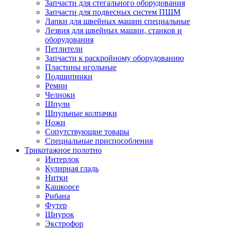
Запчасти для стегального оборудования
Запчасти для подвесных систем ПШМ
Лапки для швейных машин специальные
Лезвия для швейных машин, станков и
оборудования
Петлители
Запчасти к раскройному оборудованию
Пластины игольные
Подшипники
Ремни
Челноки
Шпули
Шпульные колпачки
Ножи
Сопутствующие товары
Специальные приспособления
Трикотажное полотно
Интерлок
Кулирная гладь
Нитки
Кашкорсе
Рибана
Футер
Шнурок
Экстрофор