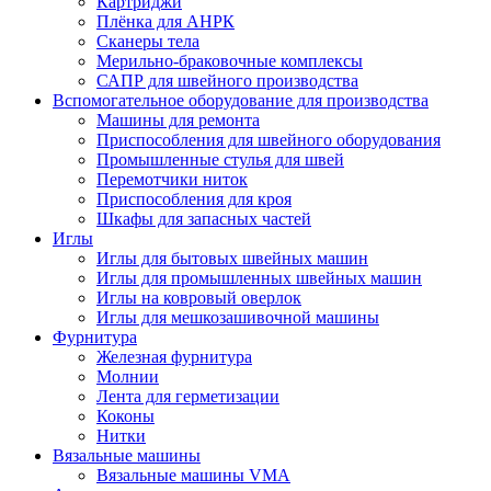
Картриджи
Плёнка для АНРК
Сканеры тела
Мерильно-браковочные комплексы
САПР для швейного производства
Вспомогательное оборудование для производства
Машины для ремонта
Приспособления для швейного оборудования
Промышленные стулья для швей
Перемотчики ниток
Приспособления для кроя
Шкафы для запасных частей
Иглы
Иглы для бытовых швейных машин
Иглы для промышленных швейных машин
Иглы на ковровый оверлок
Иглы для мешкозашивочной машины
Фурнитура
Железная фурнитура
Молнии
Лента для герметизации
Коконы
Нитки
Вязальные машины
Вязальные машины VMA