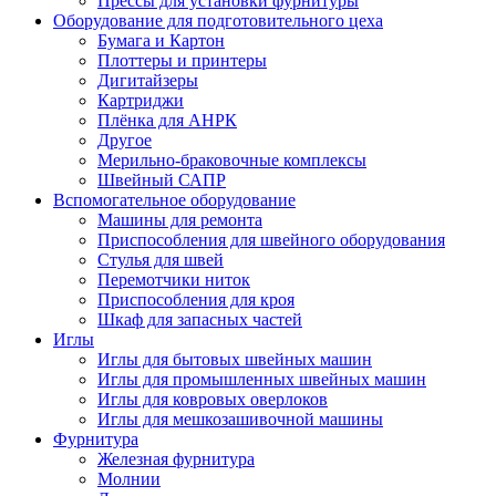
Прессы для установки фурнитуры
Оборудование для подготовительного цеха
Бумага и Картон
Плоттеры и принтеры
Дигитайзеры
Картриджи
Плёнка для АНРК
Другое
Мерильно-браковочные комплексы
Швейный САПР
Вспомогательное оборудование
Машины для ремонта
Приспособления для швейного оборудования
Стулья для швей
Перемотчики ниток
Приспособления для кроя
Шкаф для запасных частей
Иглы
Иглы для бытовых швейных машин
Иглы для промышленных швейных машин
Иглы для ковровых оверлоков
Иглы для мешкозашивочной машины
Фурнитура
Железная фурнитура
Молнии