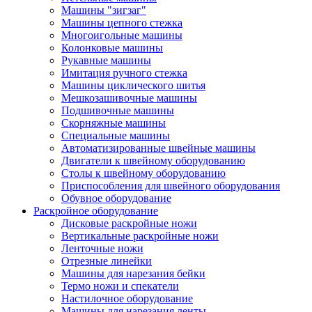
Машины "зигзаг"
Машины цепного стежка
Многоигольные машины
Колонковые машины
Рукавные машины
Имитация ручного стежка
Машины циклического шитья
Мешкозашивочные машины
Подшивочные машины
Скорняжные машины
Специальные машины
Автоматизированные швейные машины
Двигатели к швейному оборудованию
Столы к швейному оборудованию
Приспособления для швейного оборудования
Обувное оборудование
Раскройное оборудование
Дисковые раскройные ножи
Вертикальные раскройные ножи
Ленточные ножи
Отрезные линейки
Машины для нарезания бейки
Термо ножи и спекатели
Настилочное оборудование
Машины для нарезания ленты