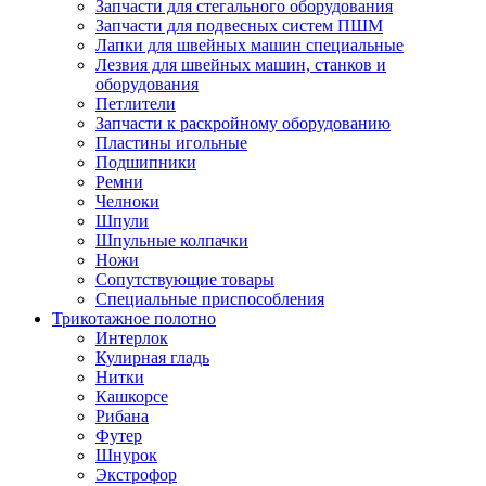
Запчасти для стегального оборудования
Запчасти для подвесных систем ПШМ
Лапки для швейных машин специальные
Лезвия для швейных машин, станков и
оборудования
Петлители
Запчасти к раскройному оборудованию
Пластины игольные
Подшипники
Ремни
Челноки
Шпули
Шпульные колпачки
Ножи
Сопутствующие товары
Специальные приспособления
Трикотажное полотно
Интерлок
Кулирная гладь
Нитки
Кашкорсе
Рибана
Футер
Шнурок
Экстрофор