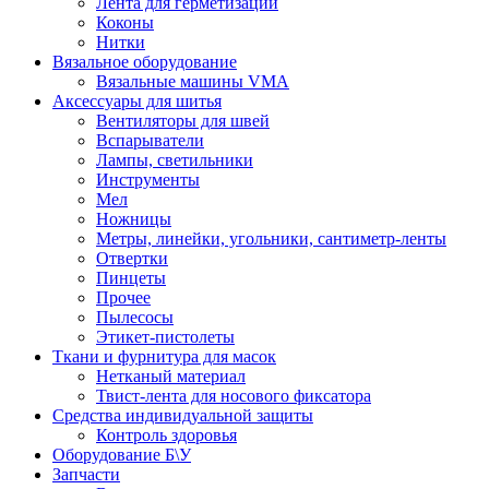
Лента для герметизации
Коконы
Нитки
Вязальное оборудование
Вязальные машины VMA
Аксессуары для шитья
Вентиляторы для швей
Вспарыватели
Лампы, светильники
Инструменты
Мел
Ножницы
Метры, линейки, угольники, сантиметр-ленты
Отвертки
Пинцеты
Прочее
Пылесосы
Этикет-пистолеты
Ткани и фурнитура для масок
Нетканый материал
Твист-лента для носового фиксатора
Средства индивидуальной защиты
Контроль здоровья
Оборудование Б\У
Запчасти