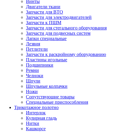
Винты
Двигатели ткани
Запчасти для ВТО
Запчасти для электродвигателей
Запчасти к ПШМ
Запчасти для стегального оборудования
Запчасти для подвесных систем
Лапки специальные
Лезвия
Петлители
Запчасти к раскройному оборудованию
Пластины игольные
Подшипники
Ремни
Челноки
Шпули
Шпульные колпачки
Ножи
Сопутствующие товары
Специальные приспособления
Трикотажное полотно
Интерлок
Кулирная гладь
Нитки
Кашкорсе