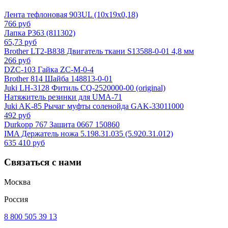
Лента тефлоновая 903UL (10х19х0,18)
766 руб
Лапка P363 (811302)
65,73 руб
Brother LT2-B838 Двигатель ткани S13588-0-01 4,8 мм
266 руб
DZC-103 Гайка ZC-M-0-4
Brother 814 Шайба 148813-0-01
Juki LH-3128 Фитиль CQ-2520000-00 (original)
Натяжитель резинки для UMA-71
Juki AK-85 Рычаг муфты соленойда GAK-33011000
492 руб
Durkopp 767 Защита 0667 150860
IMA Держатель ножа 5.198.31.035 (5.920.31.012)
635 410 руб
Связаться с нами
Москва
Россия
8 800 505 39 13