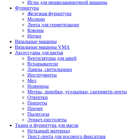
Иглы для мешкозашивочной машины
Фурнитура
Железная фурнитура
Молнии
Лента для герметизации
Коконы
Нитки
Вязальные машины
Вязальные машины VMA
Аксессуары для шитья
Вентиляторы для швей
Вспарыватели
Лампы, светильники
Инструменты
Мел
Ножницы
Метры, линейки, угольники, сантиметр-ленты
Отвертки
Пинцеты
Прочее
Пылесосы
Этикет-пистолеты
Ткани и фурнитура для масок
Нетканый материал
Твист-лента для носового фиксатора