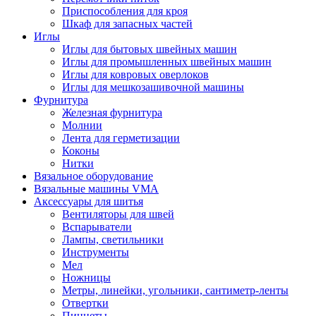
Приспособления для кроя
Шкаф для запасных частей
Иглы
Иглы для бытовых швейных машин
Иглы для промышленных швейных машин
Иглы для ковровых оверлоков
Иглы для мешкозашивочной машины
Фурнитура
Железная фурнитура
Молнии
Лента для герметизации
Коконы
Нитки
Вязальное оборудование
Вязальные машины VMA
Аксессуары для шитья
Вентиляторы для швей
Вспарыватели
Лампы, светильники
Инструменты
Мел
Ножницы
Метры, линейки, угольники, сантиметр-ленты
Отвертки
Пинцеты