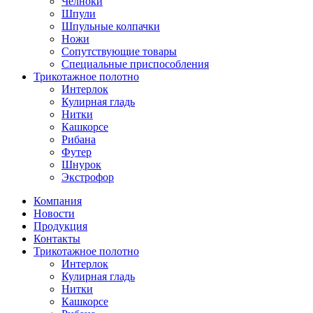
Челноки
Шпули
Шпульные колпачки
Ножи
Сопутствующие товары
Специальные приспособления
Трикотажное полотно
Интерлок
Кулирная гладь
Нитки
Кашкорсе
Рибана
Футер
Шнурок
Экстрофор
Компания
Новости
Продукция
Контакты
Трикотажное полотно
Интерлок
Кулирная гладь
Нитки
Кашкорсе