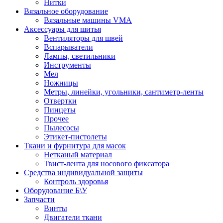
Нитки
Вязальное оборудование
Вязальные машины VMA
Аксессуары для шитья
Вентиляторы для швей
Вспарыватели
Лампы, светильники
Инструменты
Мел
Ножницы
Метры, линейки, угольники, сантиметр-ленты
Отвертки
Пинцеты
Прочее
Пылесосы
Этикет-пистолеты
Ткани и фурнитура для масок
Нетканый материал
Твист-лента для носового фиксатора
Средства индивидуальной защиты
Контроль здоровья
Оборудование Б\У
Запчасти
Винты
Двигатели ткани