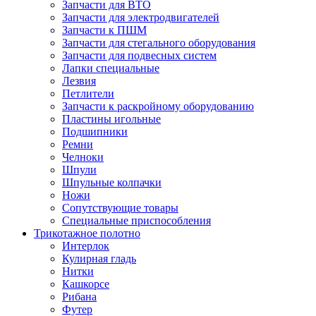
Запчасти для ВТО
Запчасти для электродвигателей
Запчасти к ПШМ
Запчасти для стегального оборудования
Запчасти для подвесных систем
Лапки специальные
Лезвия
Петлители
Запчасти к раскройному оборудованию
Пластины игольные
Подшипники
Ремни
Челноки
Шпули
Шпульные колпачки
Ножи
Сопутствующие товары
Специальные приспособления
Трикотажное полотно
Интерлок
Кулирная гладь
Нитки
Кашкорсе
Рибана
Футер