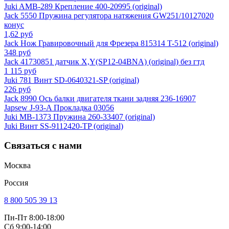
Juki AMB-289 Крепление 400-20995 (original)
Jack 5550 Пружина регулятора натяжения GW251/10127020
конус
1,62 руб
Jack Нож Гравировочный для Фрезера 815314 T-512 (original)
348 руб
Jack 41730851 датчик X,Y(SP12-04BNA) (original) без гтд
1 115 руб
Juki 781 Винт SD-0640321-SP (original)
226 руб
Jack 8990 Ось балки двигателя ткани задняя 236-16907
Japsew J-93-A Прокладка 03056
Juki MB-1373 Пружина 260-33407 (original)
Juki Винт SS-9112420-TP (original)
Связаться с нами
Москва
Россия
8 800 505 39 13
Пн-Пт 8:00-18:00
Сб 9:00-14:00