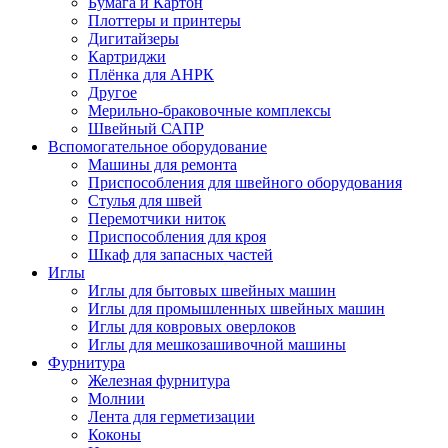
Бумага и Картон
Плоттеры и принтеры
Дигитайзеры
Картриджи
Плёнка для АНРК
Другое
Мерильно-браковочные комплексы
Швейный САПР
Вспомогательное оборудование
Машины для ремонта
Приспособления для швейного оборудования
Стулья для швей
Перемотчики ниток
Приспособления для кроя
Шкаф для запасных частей
Иглы
Иглы для бытовых швейных машин
Иглы для промышленных швейных машин
Иглы для ковровых оверлоков
Иглы для мешкозашивочной машины
Фурнитура
Железная фурнитура
Молнии
Лента для герметизации
Коконы