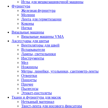
Иглы для мешкозашивочной машины
Фурнитура
Железная фурнитура
Молнии
Лента для герметизации
Коконы
Нитки
Вязальные машины
Вязальные машины VMA
Аксессуары для шитья
Вентиляторы для швей
Вспарыватели
Лампы, светильники
Инструменты
Мел
Ножницы
Метры, линейки, угольники, сантиметр-ленты
Отвертки
Пинцеты
Прочее
Пылесосы
Этикет-пистолеты
Ткани и фурнитура для масок
Нетканый материал
Твист-лента для носового фиксатора