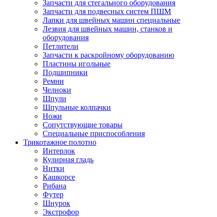
Запчасти для стегального оборудования
Запчасти для подвесных систем ПШМ
Лапки для швейных машин специальные
Лезвия для швейных машин, станков и
оборудования
Петлители
Запчасти к раскройному оборудованию
Пластины игольные
Подшипники
Ремни
Челноки
Шпули
Шпульные колпачки
Ножи
Сопутствующие товары
Специальные приспособления
Трикотажное полотно
Интерлок
Кулирная гладь
Нитки
Кашкорсе
Рибана
Футер
Шнурок
Экстрофор