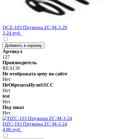
DCZ-103 Пружина ZC-M-3-29
3,24 руб
Добавить в корзину
Артикул
127
Производитель
REACH
Не отображать цену на сайте
Нет
НеОбрезатьНулиSSCC
Нет
test
Нет
Под заказ
Нет
DZC-103 Пружина ZC-M-3-24
4,86 руб