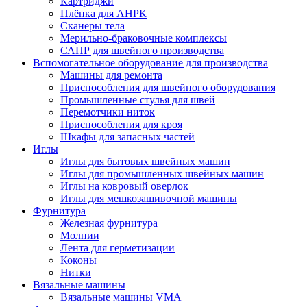
Картриджи
Плёнка для АНРК
Сканеры тела
Мерильно-браковочные комплексы
САПР для швейного производства
Вспомогательное оборудование для производства
Машины для ремонта
Приспособления для швейного оборудования
Промышленные стулья для швей
Перемотчики ниток
Приспособления для кроя
Шкафы для запасных частей
Иглы
Иглы для бытовых швейных машин
Иглы для промышленных швейных машин
Иглы на ковровый оверлок
Иглы для мешкозашивочной машины
Фурнитура
Железная фурнитура
Молнии
Лента для герметизации
Коконы
Нитки
Вязальные машины
Вязальные машины VMA