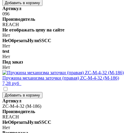
Добавить в корзину
Артикул
096
Производитель
REACH
Не отображать цену на сайте
Нет
НеОбрезатьНулиSSCC
Нет
test
Нет
Под заказ
Нет
Пружина механизма заточки (правая) ZC-M-4-32 (M-186)
7,28 руб
Добавить в корзину
Артикул
ZC-M-4-32 (M-186)
Производитель
REACH
НеОбрезатьНулиSSCC
Нет
Распродажа