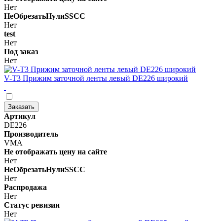
Нет
НеОбрезатьНулиSSCC
Нет
test
Нет
Под заказ
Нет
V-T3 Прижим заточной ленты левый DE226 широкий
Заказать
Артикул
DE226
Производитель
VMA
Не отображать цену на сайте
Нет
НеОбрезатьНулиSSCC
Нет
Распродажа
Нет
Статус ревизии
Нет