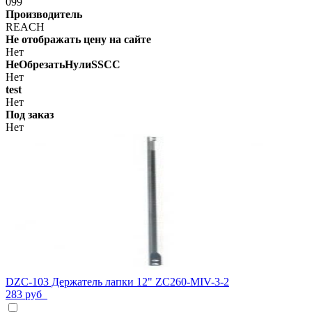
099
Производитель
REACH
Не отображать цену на сайте
Нет
НеОбрезатьНулиSSCC
Нет
test
Нет
Под заказ
Нет
DZC-103 Держатель лапки 12" ZC260-MIV-3-2
283 руб