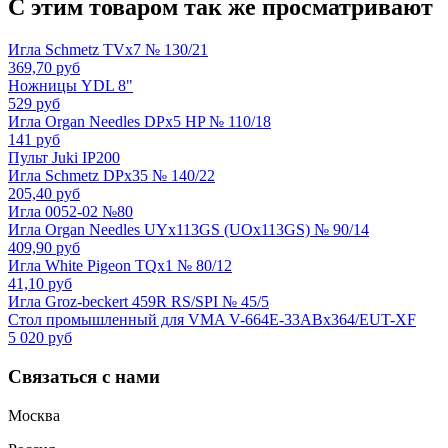
С этим товаром так же просматривают
Игла Schmetz TVx7 № 130/21
369,70 руб
Ножницы YDL 8"
529 руб
Игла Organ Needles DPx5 HP № 110/18
141 руб
Пульт Juki IP200
Игла Schmetz DPx35 № 140/22
205,40 руб
Игла 0052-02 №80
Игла Organ Needles UYx113GS (UOx113GS) № 90/14
409,90 руб
Игла White Pigeon TQx1 № 80/12
41,10 руб
Игла Groz-beckert 459R RS/SPI № 45/5
Стол промышленный для VMA V-664E-33ABx364/EUT-XF
5 020 руб
Связаться с нами
Москва