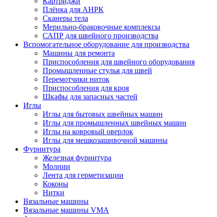
Картриджи
Плёнка для АНРК
Сканеры тела
Мерильно-браковочные комплексы
САПР для швейного производства
Вспомогательное оборудование для производства
Машины для ремонта
Приспособления для швейного оборудования
Промышленные стулья для швей
Перемотчики ниток
Приспособления для кроя
Шкафы для запасных частей
Иглы
Иглы для бытовых швейных машин
Иглы для промышленных швейных машин
Иглы на ковровый оверлок
Иглы для мешкозашивочной машины
Фурнитура
Железная фурнитура
Молнии
Лента для герметизации
Коконы
Нитки
Вязальные машины
Вязальные машины VMA