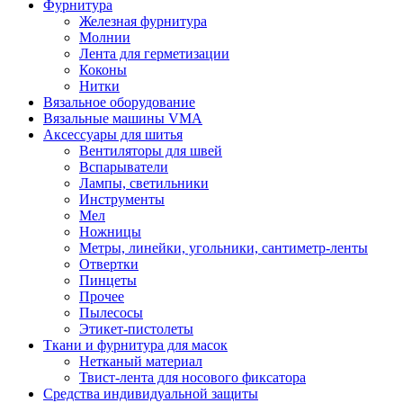
Фурнитура
Железная фурнитура
Молнии
Лента для герметизации
Коконы
Нитки
Вязальное оборудование
Вязальные машины VMA
Аксессуары для шитья
Вентиляторы для швей
Вспарыватели
Лампы, светильники
Инструменты
Мел
Ножницы
Метры, линейки, угольники, сантиметр-ленты
Отвертки
Пинцеты
Прочее
Пылесосы
Этикет-пистолеты
Ткани и фурнитура для масок
Нетканый материал
Твист-лента для носового фиксатора
Средства индивидуальной защиты