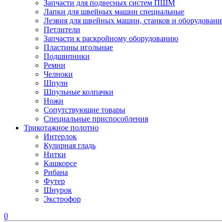
Запчасти для подвесных систем ПШМ
Лапки для швейных машин специальные
Лезвия для швейных машин, станков и оборудовани
Петлители
Запчасти к раскройному оборудованию
Пластины игольные
Подшипники
Ремни
Челноки
Шпули
Шпульные колпачки
Ножи
Сопутствующие товары
Специальные приспособления
Трикотажное полотно
Интерлок
Кулирная гладь
Нитки
Кашкорсе
Рибана
Футер
Шнурок
Экстрофор
0