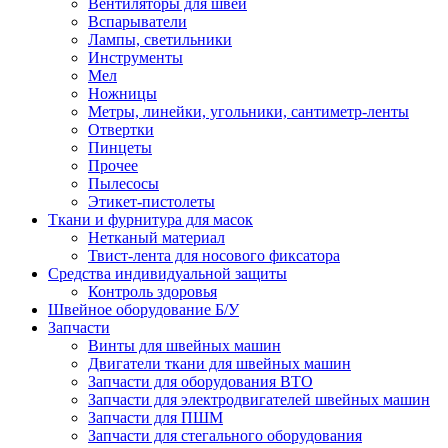
Вентиляторы для швей
Вспарыватели
Лампы, светильники
Инструменты
Мел
Ножницы
Метры, линейки, угольники, сантиметр-ленты
Отвертки
Пинцеты
Прочее
Пылесосы
Этикет-пистолеты
Ткани и фурнитура для масок
Нетканый материал
Твист-лента для носового фиксатора
Средства индивидуальной защиты
Контроль здоровья
Швейное оборудование Б/У
Запчасти
Винты для швейных машин
Двигатели ткани для швейных машин
Запчасти для оборудования ВТО
Запчасти для электродвигателей швейных машин
Запчасти для ПШМ
Запчасти для стегального оборудования