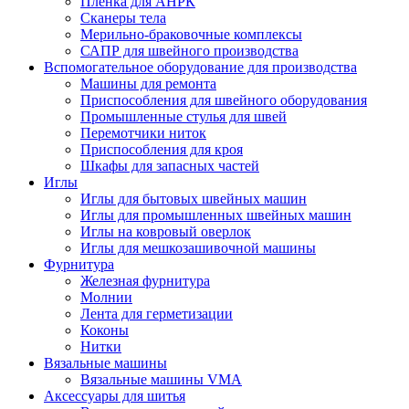
Плёнка для АНРК
Сканеры тела
Мерильно-браковочные комплексы
САПР для швейного производства
Вспомогательное оборудование для производства
Машины для ремонта
Приспособления для швейного оборудования
Промышленные стулья для швей
Перемотчики ниток
Приспособления для кроя
Шкафы для запасных частей
Иглы
Иглы для бытовых швейных машин
Иглы для промышленных швейных машин
Иглы на ковровый оверлок
Иглы для мешкозашивочной машины
Фурнитура
Железная фурнитура
Молнии
Лента для герметизации
Коконы
Нитки
Вязальные машины
Вязальные машины VMA
Аксессуары для шитья