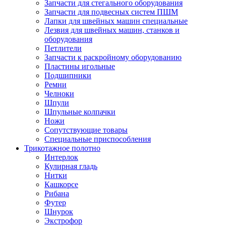
Запчасти для стегального оборудования
Запчасти для подвесных систем ПШМ
Лапки для швейных машин специальные
Лезвия для швейных машин, станков и
оборудования
Петлители
Запчасти к раскройному оборудованию
Пластины игольные
Подшипники
Ремни
Челноки
Шпули
Шпульные колпачки
Ножи
Сопутствующие товары
Специальные приспособления
Трикотажное полотно
Интерлок
Кулирная гладь
Нитки
Кашкорсе
Рибана
Футер
Шнурок
Экстрофор