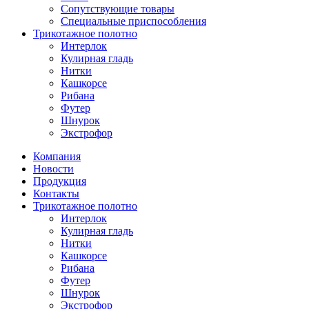
Сопутствующие товары
Специальные приспособления
Трикотажное полотно
Интерлок
Кулирная гладь
Нитки
Кашкорсе
Рибана
Футер
Шнурок
Экстрофор
Компания
Новости
Продукция
Контакты
Трикотажное полотно
Интерлок
Кулирная гладь
Нитки
Кашкорсе
Рибана
Футер
Шнурок
Экстрофор