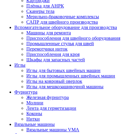
Картриджи
Плёнка для АНРК
Сканеры тела
Мерильно-браковочные комплексы
САПР для швейного производства
Вспомогательное оборудование для производства
Машины для ремонта
Приспособления для швейного оборудования
Промышленные стулья для швей
Перемотчики ниток
Приспособления для кроя
Шкафы для запасных частей
Иглы
Иглы для бытовых швейных машин
Иглы для промышленных швейных машин
Иглы на ковровый оверлок
Иглы для мешкозашивочной машины
Фурнитура
Железная фурнитура
Молнии
Лента для герметизации
Коконы
Нитки
Вязальные машины
Вязальные машины VMA