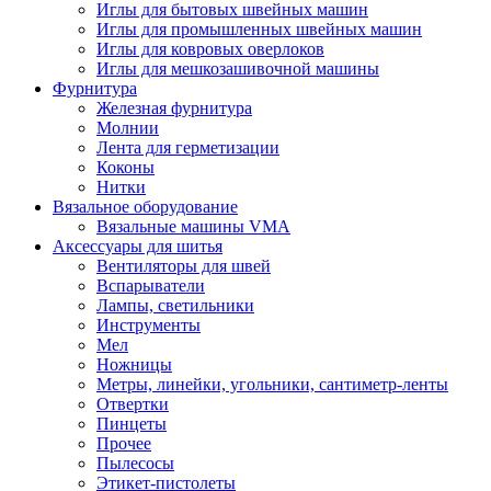
Иглы для бытовых швейных машин
Иглы для промышленных швейных машин
Иглы для ковровых оверлоков
Иглы для мешкозашивочной машины
Фурнитура
Железная фурнитура
Молнии
Лента для герметизации
Коконы
Нитки
Вязальное оборудование
Вязальные машины VMA
Аксессуары для шитья
Вентиляторы для швей
Вспарыватели
Лампы, светильники
Инструменты
Мел
Ножницы
Метры, линейки, угольники, сантиметр-ленты
Отвертки
Пинцеты
Прочее
Пылесосы
Этикет-пистолеты