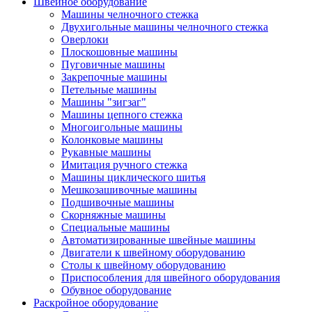
Швейное оборудование
Машины челночного стежка
Двухигольные машины челночного стежка
Оверлоки
Плоскошовные машины
Пуговичные машины
Закрепочные машины
Петельные машины
Машины "зигзаг"
Машины цепного стежка
Многоигольные машины
Колонковые машины
Рукавные машины
Имитация ручного стежка
Машины циклического шитья
Мешкозашивочные машины
Подшивочные машины
Скорняжные машины
Специальные машины
Автоматизированные швейные машины
Двигатели к швейному оборудованию
Столы к швейному оборудованию
Приспособления для швейного оборудования
Обувное оборудование
Раскройное оборудование