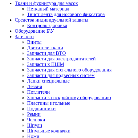
Ткани и фурнитура для масок
Нетканый материал
Твист-лента для носового фиксатора
Средства индивидуальной защиты
Контроль здоровья
Оборудование Б\У
Запчасти
Винты
Двигатели ткани
Запчасти для ВТО
Запчасти для электродвигателей
Запчасти к ПШМ
Запчасти для стегального оборудования
Запчасти для подвесных систем
Лапки специальные
Лезвия
Петлители
Запчасти к раскройному оборудованию
Пластины игольные
Подшипники
Ремни
Челноки
Шпули
Шпульные колпачки
Ножи