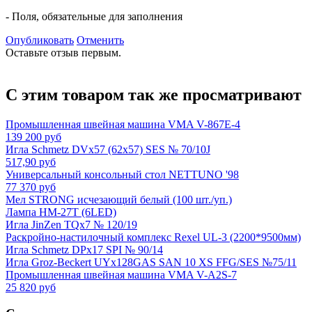
- Поля, обязательные для заполнения
Опубликовать
Отменить
Оставьте отзыв первым.
С этим товаром так же просматривают
Промышленная швейная машина VMA V-867E-4
139 200 руб
Игла Schmetz DVx57 (62x57) SES № 70/10J
517,90 руб
Универсальный консольный стол NETTUNO '98
77 370 руб
Мел STRONG исчезающий белый (100 шт./уп.)
Лампа HM-27T (6LED)
Игла JinZen TQx7 № 120/19
Раскройно-настилочный комплекс Rexel UL-3 (2200*9500мм)
Игла Schmetz DPx17 SPI № 90/14
Игла Groz-Beckert UYx128GAS SAN 10 XS FFG/SES №75/11
Промышленная швейная машина VMA V-A2S-7
25 820 руб