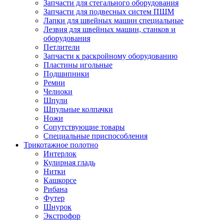
Запчасти для стегального оборудования
Запчасти для подвесных систем ПШМ
Лапки для швейных машин специальные
Лезвия для швейных машин, станков и
оборудования
Петлители
Запчасти к раскройному оборудованию
Пластины игольные
Подшипники
Ремни
Челноки
Шпули
Шпульные колпачки
Ножи
Сопутствующие товары
Специальные приспособления
Трикотажное полотно
Интерлок
Кулирная гладь
Нитки
Кашкорсе
Рибана
Футер
Шнурок
Экстрофор