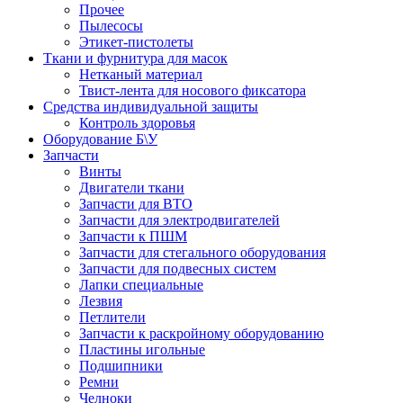
Прочее
Пылесосы
Этикет-пистолеты
Ткани и фурнитура для масок
Нетканый материал
Твист-лента для носового фиксатора
Средства индивидуальной защиты
Контроль здоровья
Оборудование Б\У
Запчасти
Винты
Двигатели ткани
Запчасти для ВТО
Запчасти для электродвигателей
Запчасти к ПШМ
Запчасти для стегального оборудования
Запчасти для подвесных систем
Лапки специальные
Лезвия
Петлители
Запчасти к раскройному оборудованию
Пластины игольные
Подшипники
Ремни
Челноки