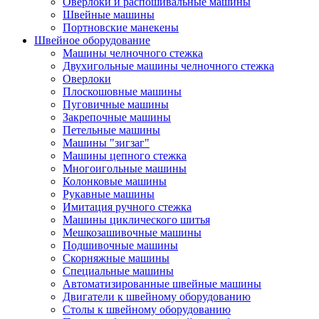
Оверлоки и распошивальные машины
Швейные машины
Портновские манекены
Швейное оборудование
Машины челночного стежка
Двухигольные машины челночного стежка
Оверлоки
Плоскошовные машины
Пуговичные машины
Закрепочные машины
Петельные машины
Машины "зигзаг"
Машины цепного стежка
Многоигольные машины
Колонковые машины
Рукавные машины
Имитация ручного стежка
Машины циклического шитья
Мешкозашивочные машины
Подшивочные машины
Скорняжные машины
Специальные машины
Автоматизированные швейные машины
Двигатели к швейному оборудованию
Столы к швейному оборудованию