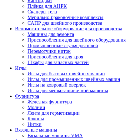
Картриджи
Плёнка для АНРК
Сканеры тела
Мерильно-браковочные комплексы
САПР для швейного производства
Вспомогательное оборудование для производства
Машины для ремонта
Приспособления для швейного оборудования
Промышленные стулья для швей
Перемотчики ниток
Приспособления для кроя
Шкафы для запасных частей
Иглы
Иглы для бытовых швейных машин
Иглы для промышленных швейных машин
Иглы на ковровый оверлок
Иглы для мешкозашивочной машины
Фурнитура
Железная фурнитура
Молнии
Лента для герметизации
Коконы
Нитки
Вязальные машины
Вязальные машины VMA