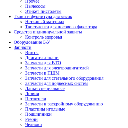
Прочее
Пылесосы
Этикет-пистолеты
Ткани и фурнитура для масок
Нетканый материал
Твист-лента для носового фиксатора
Средства индивидуальной защиты
Контроль здоровья
Оборудование Б\У
Запчасти
Винты
Двигатели ткани
Запчасти для ВТО
Запчасти для электродвигателей
Запчасти к ПШМ
Запчасти для стегального оборудования
Запчасти для подвесных систем
Лапки специальные
Лезвия
Петлители
Запчасти к раскройному оборудованию
Пластины игольные
Подшипники
Ремни
Челноки