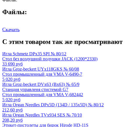
Файлы:
Скачать
С этим товаром так же просматривают
Игла Schmetz DPx35 SPI № 80/12
Стол без воздушной подушки JACK (1200*2330)
33 690 руб
Игла Groz-beckert UYx118GKS № 60/08
Стол промышленный для VMA V-6490-7
5 020 руб
Игла Groz-beckert DVx63 (Bx63) № 65/9
Станция управленя стистемой G7
Стол промышленный для VMA V-682442
5 020 руб
Игла Organ Needles DPx5D (134D / 135x5D) № 80/12
212,60 руб
Игла Organ Needles TVx934 SES № 70/10
208,20 руб
Этикет-пистолеты для бирок Hirode HD-11S