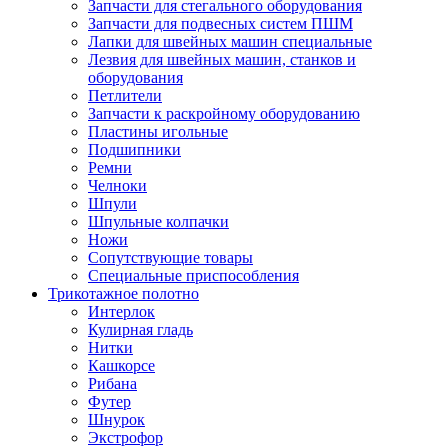
Запчасти для стегального оборудования
Запчасти для подвесных систем ПШМ
Лапки для швейных машин специальные
Лезвия для швейных машин, станков и
оборудования
Петлители
Запчасти к раскройному оборудованию
Пластины игольные
Подшипники
Ремни
Челноки
Шпули
Шпульные колпачки
Ножи
Сопутствующие товары
Специальные приспособления
Трикотажное полотно
Интерлок
Кулирная гладь
Нитки
Кашкорсе
Рибана
Футер
Шнурок
Экстрофор