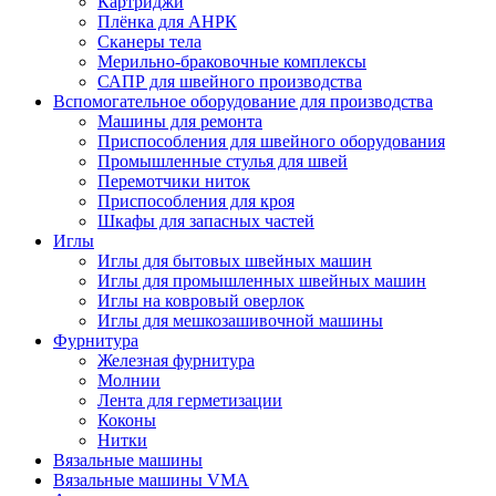
Картриджи
Плёнка для АНРК
Сканеры тела
Мерильно-браковочные комплексы
САПР для швейного производства
Вспомогательное оборудование для производства
Машины для ремонта
Приспособления для швейного оборудования
Промышленные стулья для швей
Перемотчики ниток
Приспособления для кроя
Шкафы для запасных частей
Иглы
Иглы для бытовых швейных машин
Иглы для промышленных швейных машин
Иглы на ковровый оверлок
Иглы для мешкозашивочной машины
Фурнитура
Железная фурнитура
Молнии
Лента для герметизации
Коконы
Нитки
Вязальные машины
Вязальные машины VMA