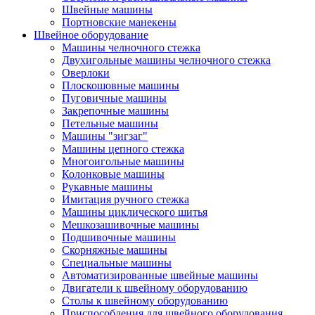
Швейные машины
Портновские манекены
Швейное оборудование
Машины челночного стежка
Двухигольные машины челночного стежка
Оверлоки
Плоскошовные машины
Пуговичные машины
Закрепочные машины
Петельные машины
Машины "зигзаг"
Машины цепного стежка
Многоигольные машины
Колонковые машины
Рукавные машины
Имитация ручного стежка
Машины циклического шитья
Мешкозашивочные машины
Подшивочные машины
Скорняжные машины
Специальные машины
Автоматизированные швейные машины
Двигатели к швейному оборудованию
Столы к швейному оборудованию
Приспособления для швейного оборудования