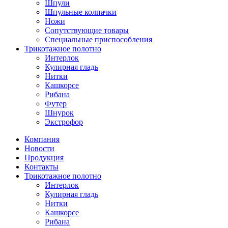
Шпули
Шпульные колпачки
Ножи
Сопутствующие товары
Специальные приспособления
Трикотажное полотно
Интерлок
Кулирная гладь
Нитки
Кашкорсе
Рибана
Футер
Шнурок
Экстрофор
Компания
Новости
Продукция
Контакты
Трикотажное полотно
Интерлок
Кулирная гладь
Нитки
Кашкорсе
Рибана