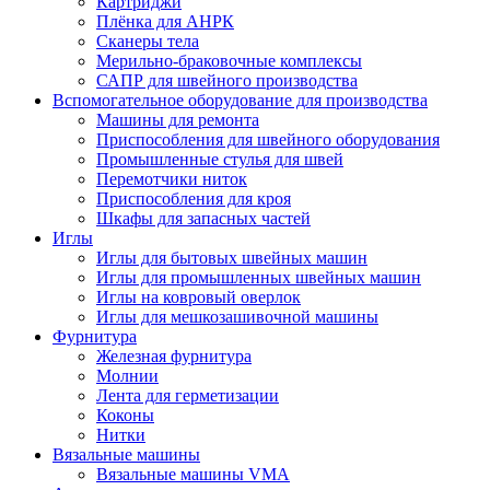
Картриджи
Плёнка для АНРК
Сканеры тела
Мерильно-браковочные комплексы
САПР для швейного производства
Вспомогательное оборудование для производства
Машины для ремонта
Приспособления для швейного оборудования
Промышленные стулья для швей
Перемотчики ниток
Приспособления для кроя
Шкафы для запасных частей
Иглы
Иглы для бытовых швейных машин
Иглы для промышленных швейных машин
Иглы на ковровый оверлок
Иглы для мешкозашивочной машины
Фурнитура
Железная фурнитура
Молнии
Лента для герметизации
Коконы
Нитки
Вязальные машины
Вязальные машины VMA