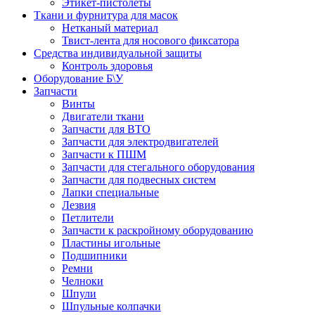
Этикет-пистолеты
Ткани и фурнитура для масок
Нетканый материал
Твист-лента для носового фиксатора
Средства индивидуальной защиты
Контроль здоровья
Оборудование Б\У
Запчасти
Винты
Двигатели ткани
Запчасти для ВТО
Запчасти для электродвигателей
Запчасти к ПШМ
Запчасти для стегального оборудования
Запчасти для подвесных систем
Лапки специальные
Лезвия
Петлители
Запчасти к раскройному оборудованию
Пластины игольные
Подшипники
Ремни
Челноки
Шпули
Шпульные колпачки