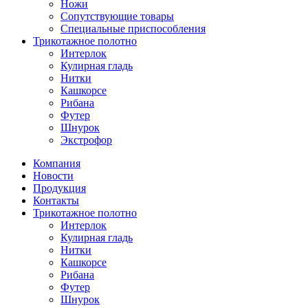
Ножи
Сопутствующие товары
Специальные приспособления
Трикотажное полотно
Интерлок
Кулирная гладь
Нитки
Кашкорсе
Рибана
Футер
Шнурок
Экстрофор
Компания
Новости
Продукция
Контакты
Трикотажное полотно
Интерлок
Кулирная гладь
Нитки
Кашкорсе
Рибана
Футер
Шнурок