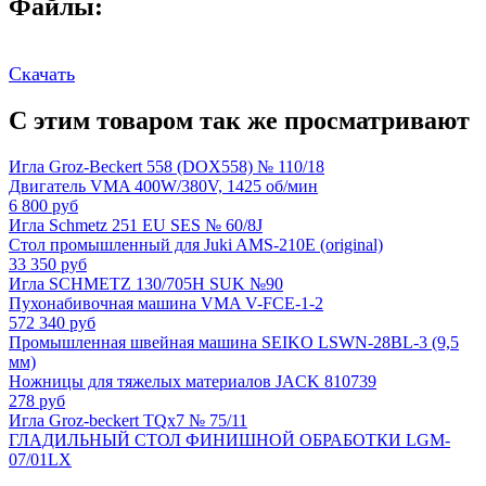
Файлы:
Скачать
С этим товаром так же просматривают
Игла Groz-Beckert 558 (DOX558) № 110/18
Двигатель VMA 400W/380V, 1425 об/мин
6 800 руб
Игла Schmetz 251 EU SES № 60/8J
Стол промышленный для Juki AMS-210E (original)
33 350 руб
Игла SCHMETZ 130/705H SUK №90
Пухонабивочная машина VMA V-FCE-1-2
572 340 руб
Промышленная швейная машина SEIKO LSWN-28BL-3 (9,5
мм)
Ножницы для тяжелых материалов JACK 810739
278 руб
Игла Groz-beckert TQx7 № 75/11
ГЛАДИЛЬНЫЙ СТОЛ ФИНИШНОЙ ОБРАБОТКИ LGM-
07/01LX