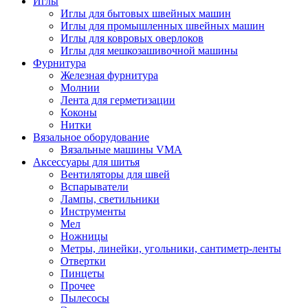
Иглы
Иглы для бытовых швейных машин
Иглы для промышленных швейных машин
Иглы для ковровых оверлоков
Иглы для мешкозашивочной машины
Фурнитура
Железная фурнитура
Молнии
Лента для герметизации
Коконы
Нитки
Вязальное оборудование
Вязальные машины VMA
Аксессуары для шитья
Вентиляторы для швей
Вспарыватели
Лампы, светильники
Инструменты
Мел
Ножницы
Метры, линейки, угольники, сантиметр-ленты
Отвертки
Пинцеты
Прочее
Пылесосы