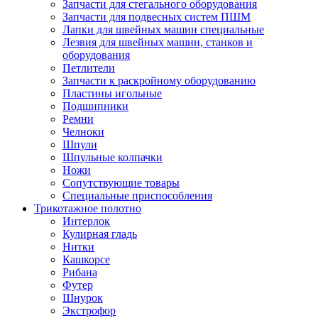
Запчасти для стегального оборудования
Запчасти для подвесных систем ПШМ
Лапки для швейных машин специальные
Лезвия для швейных машин, станков и
оборудования
Петлители
Запчасти к раскройному оборудованию
Пластины игольные
Подшипники
Ремни
Челноки
Шпули
Шпульные колпачки
Ножи
Сопутствующие товары
Специальные приспособления
Трикотажное полотно
Интерлок
Кулирная гладь
Нитки
Кашкорсе
Рибана
Футер
Шнурок
Экстрофор