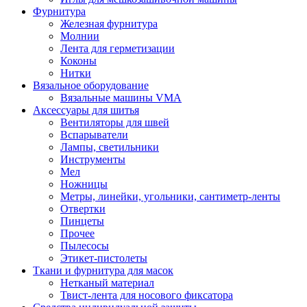
Фурнитура
Железная фурнитура
Молнии
Лента для герметизации
Коконы
Нитки
Вязальное оборудование
Вязальные машины VMA
Аксессуары для шитья
Вентиляторы для швей
Вспарыватели
Лампы, светильники
Инструменты
Мел
Ножницы
Метры, линейки, угольники, сантиметр-ленты
Отвертки
Пинцеты
Прочее
Пылесосы
Этикет-пистолеты
Ткани и фурнитура для масок
Нетканый материал
Твист-лента для носового фиксатора