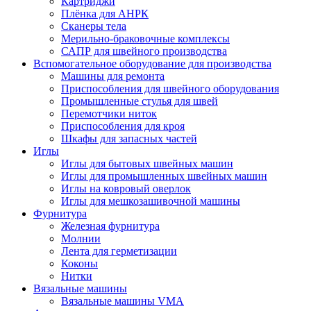
Картриджи
Плёнка для АНРК
Сканеры тела
Мерильно-браковочные комплексы
САПР для швейного производства
Вспомогательное оборудование для производства
Машины для ремонта
Приспособления для швейного оборудования
Промышленные стулья для швей
Перемотчики ниток
Приспособления для кроя
Шкафы для запасных частей
Иглы
Иглы для бытовых швейных машин
Иглы для промышленных швейных машин
Иглы на ковровый оверлок
Иглы для мешкозашивочной машины
Фурнитура
Железная фурнитура
Молнии
Лента для герметизации
Коконы
Нитки
Вязальные машины
Вязальные машины VMA