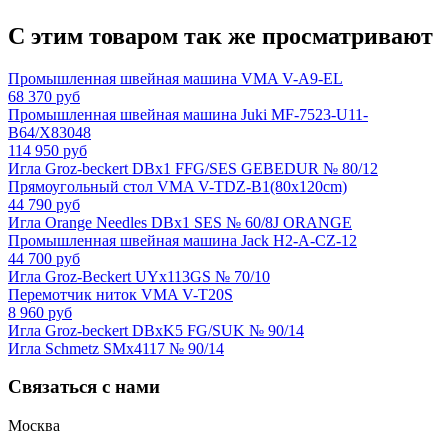
С этим товаром так же просматривают
Промышленная швейная машина VMA V-A9-EL
68 370 руб
Промышленная швейная машина Juki MF-7523-U11-
B64/X83048
114 950 руб
Игла Groz-beckert DBx1 FFG/SES GEBEDUR № 80/12
Прямоугольный стол VMA V-TDZ-B1(80x120cm)
44 790 руб
Игла Orange Needles DBx1 SES № 60/8J ORANGE
Промышленная швейная машина Jack H2-A-CZ-12
44 700 руб
Игла Groz-Beckert UYx113GS № 70/10
Перемотчик ниток VMA V-T20S
8 960 руб
Игла Groz-beckert DBxK5 FG/SUK № 90/14
Игла Schmetz SMx4117 № 90/14
Связаться с нами
Москва