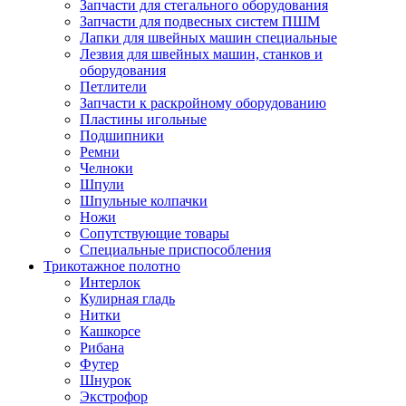
Запчасти для стегального оборудования
Запчасти для подвесных систем ПШМ
Лапки для швейных машин специальные
Лезвия для швейных машин, станков и
оборудования
Петлители
Запчасти к раскройному оборудованию
Пластины игольные
Подшипники
Ремни
Челноки
Шпули
Шпульные колпачки
Ножи
Сопутствующие товары
Специальные приспособления
Трикотажное полотно
Интерлок
Кулирная гладь
Нитки
Кашкорсе
Рибана
Футер
Шнурок
Экстрофор