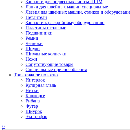
Запчасти для подвесных систем ПШМ
Лапки для швейных машин специальные
Лезвия для швейных машин, станков и оборудовани
Петлители
Запчасти к раскройному оборудованию
Пластины игольные
Подшипники
Ремни
Челноки
Шпули
Шпульные колпачки
Ножи
Сопутствующие товары
Специальные приспособления
Трикотажное полотно
Интерлок
Кулирная гладь
Нитки
Кашкорсе
Рибана
Футер
Шнурок
Экстрофор
0