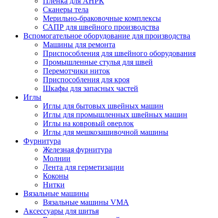
Плёнка для АНРК
Сканеры тела
Мерильно-браковочные комплексы
САПР для швейного производства
Вспомогательное оборудование для производства
Машины для ремонта
Приспособления для швейного оборудования
Промышленные стулья для швей
Перемотчики ниток
Приспособления для кроя
Шкафы для запасных частей
Иглы
Иглы для бытовых швейных машин
Иглы для промышленных швейных машин
Иглы на ковровый оверлок
Иглы для мешкозашивочной машины
Фурнитура
Железная фурнитура
Молнии
Лента для герметизации
Коконы
Нитки
Вязальные машины
Вязальные машины VMA
Аксессуары для шитья