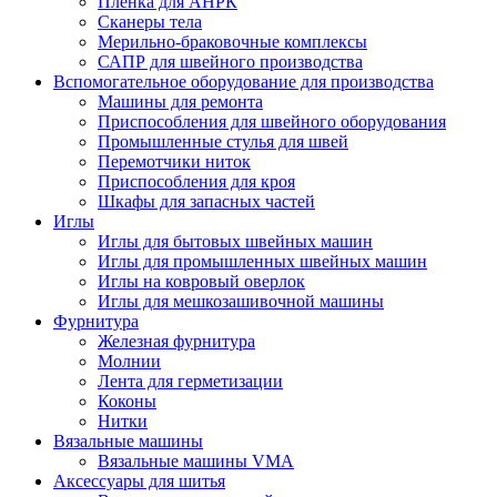
Плёнка для АНРК
Сканеры тела
Мерильно-браковочные комплексы
САПР для швейного производства
Вспомогательное оборудование для производства
Машины для ремонта
Приспособления для швейного оборудования
Промышленные стулья для швей
Перемотчики ниток
Приспособления для кроя
Шкафы для запасных частей
Иглы
Иглы для бытовых швейных машин
Иглы для промышленных швейных машин
Иглы на ковровый оверлок
Иглы для мешкозашивочной машины
Фурнитура
Железная фурнитура
Молнии
Лента для герметизации
Коконы
Нитки
Вязальные машины
Вязальные машины VMA
Аксессуары для шитья