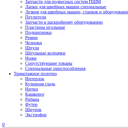
Запчасти для подвесных систем ПШМ
Лапки для швейных машин специальные
Лезвия для швейных машин, станков и оборудовани
Петлители
Запчасти к раскройному оборудованию
Пластины игольные
Подшипники
Ремни
Челноки
Шпули
Шпульные колпачки
Ножи
Сопутствующие товары
Специальные приспособления
Трикотажное полотно
Интерлок
Кулирная гладь
Нитки
Кашкорсе
Рибана
Футер
Шнурок
Экстрофор
0