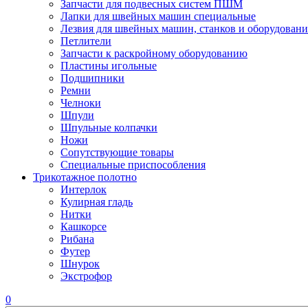
Запчасти для подвесных систем ПШМ
Лапки для швейных машин специальные
Лезвия для швейных машин, станков и оборудовани
Петлители
Запчасти к раскройному оборудованию
Пластины игольные
Подшипники
Ремни
Челноки
Шпули
Шпульные колпачки
Ножи
Сопутствующие товары
Специальные приспособления
Трикотажное полотно
Интерлок
Кулирная гладь
Нитки
Кашкорсе
Рибана
Футер
Шнурок
Экстрофор
0