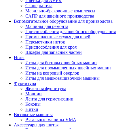
Плёнка для АНРК
Сканеры тела
Мерильно-браковочные комплексы
САПР для швейного производства
Вспомогательное оборудование для производства
Машины для ремонта
Приспособления для швейного оборудования
Промышленные стулья для швей
Перемотчики ниток
Приспособления для кроя
Шкафы для запасных частей
Иглы
Иглы для бытовых швейных машин
Иглы для промышленных швейных машин
Иглы на ковровый оверлок
Иглы для мешкозашивочной машины
Фурнитура
Железная фурнитура
Молнии
Лента для герметизации
Коконы
Нитки
Вязальные машины
Вязальные машины VMA
Аксессуары для шитья