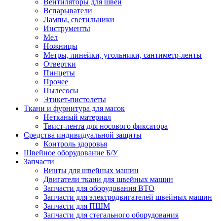
Вентиляторы для швей
Вспарыватели
Лампы, светильники
Инструменты
Мел
Ножницы
Метры, линейки, угольники, сантиметр-ленты
Отвертки
Пинцеты
Прочее
Пылесосы
Этикет-пистолеты
Ткани и фурнитура для масок
Нетканый материал
Твист-лента для носового фиксатора
Средства индивидуальной защиты
Контроль здоровья
Швейное оборудование Б/У
Запчасти
Винты для швейных машин
Двигатели ткани для швейных машин
Запчасти для оборудования ВТО
Запчасти для электродвигателей швейных машин
Запчасти для ПШМ
Запчасти для стегального оборудования