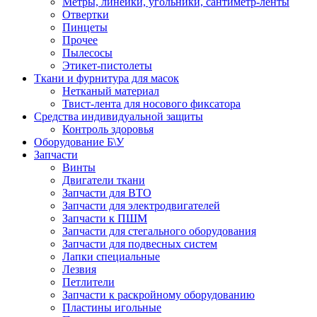
Метры, линейки, угольники, сантиметр-ленты
Отвертки
Пинцеты
Прочее
Пылесосы
Этикет-пистолеты
Ткани и фурнитура для масок
Нетканый материал
Твист-лента для носового фиксатора
Средства индивидуальной защиты
Контроль здоровья
Оборудование Б\У
Запчасти
Винты
Двигатели ткани
Запчасти для ВТО
Запчасти для электродвигателей
Запчасти к ПШМ
Запчасти для стегального оборудования
Запчасти для подвесных систем
Лапки специальные
Лезвия
Петлители
Запчасти к раскройному оборудованию
Пластины игольные