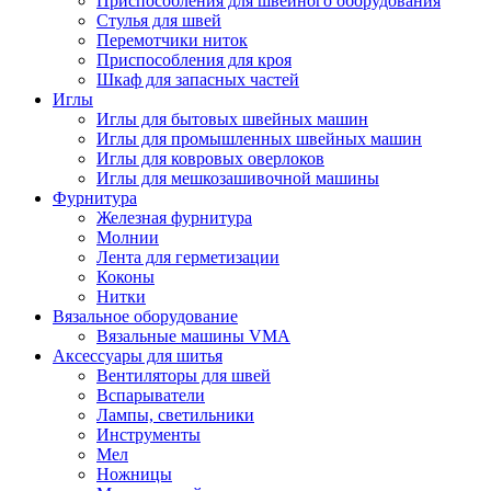
Приспособления для швейного оборудования
Стулья для швей
Перемотчики ниток
Приспособления для кроя
Шкаф для запасных частей
Иглы
Иглы для бытовых швейных машин
Иглы для промышленных швейных машин
Иглы для ковровых оверлоков
Иглы для мешкозашивочной машины
Фурнитура
Железная фурнитура
Молнии
Лента для герметизации
Коконы
Нитки
Вязальное оборудование
Вязальные машины VMA
Аксессуары для шитья
Вентиляторы для швей
Вспарыватели
Лампы, светильники
Инструменты
Мел
Ножницы