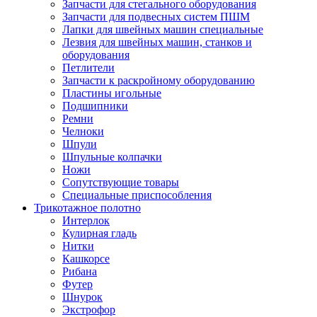
Запчасти для стегального оборудования
Запчасти для подвесных систем ПШМ
Лапки для швейных машин специальные
Лезвия для швейных машин, станков и
оборудования
Петлители
Запчасти к раскройному оборудованию
Пластины игольные
Подшипники
Ремни
Челноки
Шпули
Шпульные колпачки
Ножи
Сопутствующие товары
Специальные приспособления
Трикотажное полотно
Интерлок
Кулирная гладь
Нитки
Кашкорсе
Рибана
Футер
Шнурок
Экстрофор