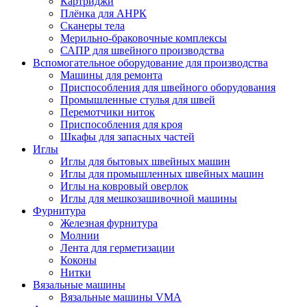
Картриджи
Плёнка для АНРК
Сканеры тела
Мерильно-браковочные комплексы
САПР для швейного производства
Вспомогательное оборудование для производства
Машины для ремонта
Приспособления для швейного оборудования
Промышленные стулья для швей
Перемотчики ниток
Приспособления для кроя
Шкафы для запасных частей
Иглы
Иглы для бытовых швейных машин
Иглы для промышленных швейных машин
Иглы на ковровый оверлок
Иглы для мешкозашивочной машины
Фурнитура
Железная фурнитура
Молнии
Лента для герметизации
Коконы
Нитки
Вязальные машины
Вязальные машины VMA