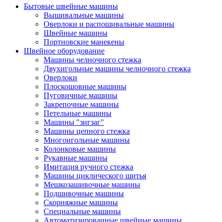
Бытовые швейные машины
Вышивальные машины
Оверлоки и распошивальные машины
Швейные машины
Портновские манекены
Швейное оборудование
Машины челночного стежка
Двухигольные машины челночного стежка
Оверлоки
Плоскошовные машины
Пуговичные машины
Закрепочные машины
Петельные машины
Машины "зигзаг"
Машины цепного стежка
Многоигольные машины
Колонковые машины
Рукавные машины
Имитация ручного стежка
Машины циклического шитья
Мешкозашивочные машины
Подшивочные машины
Скорняжные машины
Специальные машины
Автоматизированные швейные машины