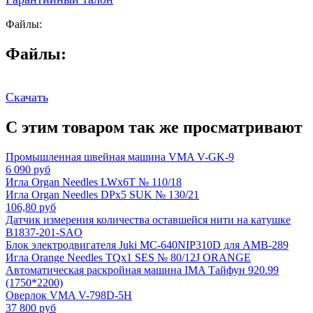
Файлы:
Файлы:
Скачать
С этим товаром так же просматривают
Промышленная швейная машина VMA V-GK-9
6 090 руб
Игла Organ Needles LWx6T № 110/18
Игла Organ Needles DPx5 SUK № 130/21
106,80 руб
Датчик измерения количества оставшейся нити на катушке
B1837-201-SAO
Блок электродвигателя Juki MC-640NIP310D для AMB-289
Игла Orange Needles TQx1 SES № 80/12J ORANGE
Автоматическая раскройная машина IMA Тайфун 920.99
(1750*2200)
Оверлок VMA V-798D-5H
37 800 руб