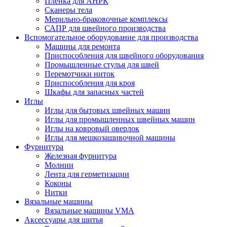
Плёнка для АНРК
Сканеры тела
Мерильно-браковочные комплексы
САПР для швейного производства
Вспомогательное оборудование для производства
Машины для ремонта
Приспособления для швейного оборудования
Промышленные стулья для швей
Перемотчики ниток
Приспособления для кроя
Шкафы для запасных частей
Иглы
Иглы для бытовых швейных машин
Иглы для промышленных швейных машин
Иглы на ковровый оверлок
Иглы для мешкозашивочной машины
Фурнитура
Железная фурнитура
Молнии
Лента для герметизации
Коконы
Нитки
Вязальные машины
Вязальные машины VMA
Аксессуары для шитья