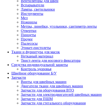
Вентиляторы для швей
Вспарыватели
Лампы, светильники
Инструменты
Мел
Ножницы
Метры, линейки, угольники, сантиметр-ленты
Отвертки
Пинцеты
Прочее
Пылесосы
Этикет-пистолеты
Ткани и фурнитура для масок
Нетканый материал
Твист-лента для носового фиксатора
Средства индивидуальной защиты
Контроль здоровья
Швейное оборудование Б/У
Запчасти
Винты для швейных машин
Двигатели ткани для швейных машин
Запчасти для оборудования ВТО
Запчасти для электродвигателей швейных машин
Запчасти для ПШМ
Запчасти для стегального оборудования