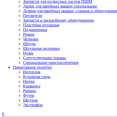
Запчасти для подвесных систем ПШМ
Лапки для швейных машин специальные
Лезвия для швейных машин, станков и оборудовани
Петлители
Запчасти к раскройному оборудованию
Пластины игольные
Подшипники
Ремни
Челноки
Шпули
Шпульные колпачки
Ножи
Сопутствующие товары
Специальные приспособления
Трикотажное полотно
Интерлок
Кулирная гладь
Нитки
Кашкорсе
Рибана
Футер
Шнурок
Экстрофор
0