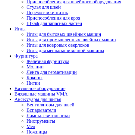
Приспособления для швейного оборудования
Стулья для швей
Перемотчики ниток
Приспособления для кроя
Шкаф для запасных частей
Иглы
Иглы для бытовых швейных машин
Иглы для промышленных швейных машин
Иглы для ковровых оверлоков
Иглы для мешкозашивочной машины
Фурнитура
Железная фурнитура
Молнии
Лента для герметизации
Коконы
Нитки
Вязальное оборудование
Вязальные машины VMA
Аксессуары для шитья
Вентиляторы для швей
Вспарыватели
Лампы, светильники
Инструменты
Мел
Ножницы