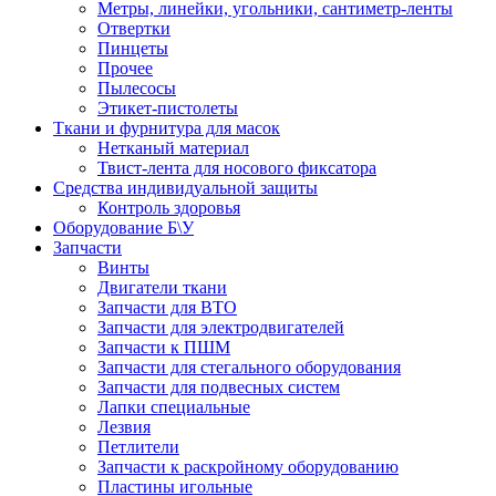
Метры, линейки, угольники, сантиметр-ленты
Отвертки
Пинцеты
Прочее
Пылесосы
Этикет-пистолеты
Ткани и фурнитура для масок
Нетканый материал
Твист-лента для носового фиксатора
Средства индивидуальной защиты
Контроль здоровья
Оборудование Б\У
Запчасти
Винты
Двигатели ткани
Запчасти для ВТО
Запчасти для электродвигателей
Запчасти к ПШМ
Запчасти для стегального оборудования
Запчасти для подвесных систем
Лапки специальные
Лезвия
Петлители
Запчасти к раскройному оборудованию
Пластины игольные