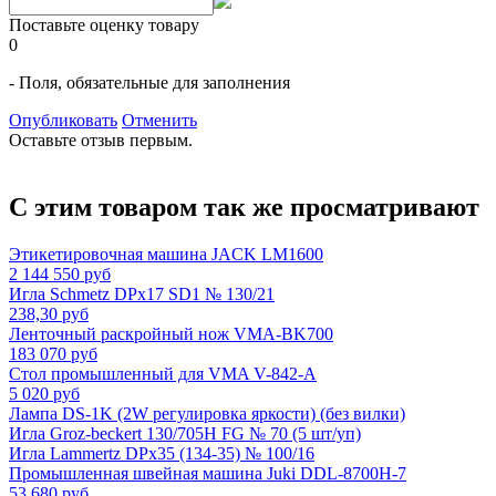
Поставьте оценку товару
0
- Поля, обязательные для заполнения
Опубликовать
Отменить
Оставьте отзыв первым.
С этим товаром так же просматривают
Этикетировочная машина JACK LM1600
2 144 550 руб
Игла Schmetz DPx17 SD1 № 130/21
238,30 руб
Ленточный раскройный нож VMA-BK700
183 070 руб
Стол промышленный для VMA V-842-А
5 020 руб
Лампа DS-1K (2W регулировка яркости) (без вилки)
Игла Groz-beckert 130/705H FG № 70 (5 шт/уп)
Игла Lammertz DPx35 (134-35) № 100/16
Промышленная швейная машина Juki DDL-8700H-7
53 680 руб