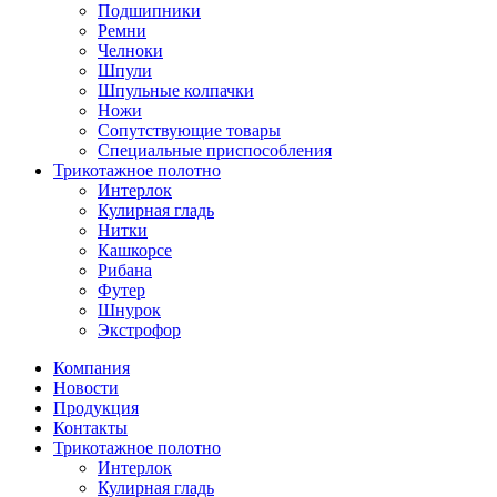
Подшипники
Ремни
Челноки
Шпули
Шпульные колпачки
Ножи
Сопутствующие товары
Специальные приспособления
Трикотажное полотно
Интерлок
Кулирная гладь
Нитки
Кашкорсе
Рибана
Футер
Шнурок
Экстрофор
Компания
Новости
Продукция
Контакты
Трикотажное полотно
Интерлок
Кулирная гладь