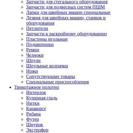
Запчасти для стегального оборудования
Запчасти для подвесных систем ПШМ
Лапки для швейных машин специальные
Лезвия для швейных машин, станков и
оборудования
Петлители
Запчасти к раскройному оборудованию
Пластины игольные
Подшипники
Ремни
Челноки
Шпули
Шпульные колпачки
Ножи
Сопутствующие товары
Специальные приспособления
Трикотажное полотно
Интерлок
Кулирная гладь
Нитки
Кашкорсе
Рибана
Футер
Шнурок
Экстрофор