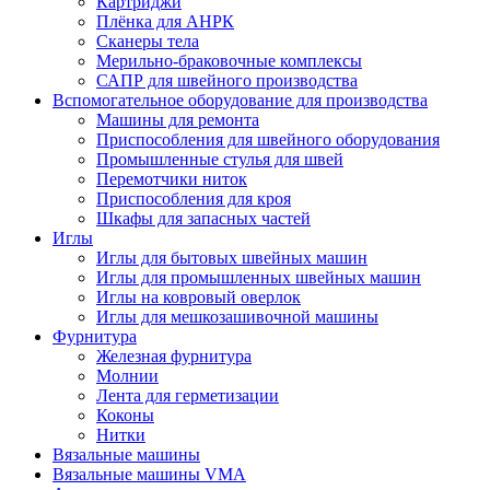
Картриджи
Плёнка для АНРК
Сканеры тела
Мерильно-браковочные комплексы
САПР для швейного производства
Вспомогательное оборудование для производства
Машины для ремонта
Приспособления для швейного оборудования
Промышленные стулья для швей
Перемотчики ниток
Приспособления для кроя
Шкафы для запасных частей
Иглы
Иглы для бытовых швейных машин
Иглы для промышленных швейных машин
Иглы на ковровый оверлок
Иглы для мешкозашивочной машины
Фурнитура
Железная фурнитура
Молнии
Лента для герметизации
Коконы
Нитки
Вязальные машины
Вязальные машины VMA