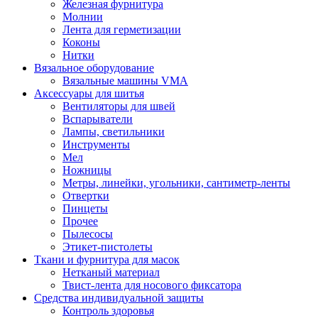
Железная фурнитура
Молнии
Лента для герметизации
Коконы
Нитки
Вязальное оборудование
Вязальные машины VMA
Аксессуары для шитья
Вентиляторы для швей
Вспарыватели
Лампы, светильники
Инструменты
Мел
Ножницы
Метры, линейки, угольники, сантиметр-ленты
Отвертки
Пинцеты
Прочее
Пылесосы
Этикет-пистолеты
Ткани и фурнитура для масок
Нетканый материал
Твист-лента для носового фиксатора
Средства индивидуальной защиты
Контроль здоровья