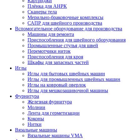
Картриджи
Плёнка для АНРК
Сканеры тела
Мерильно-браковочные комплексы
САПР для швейного производства
Вспомогательное оборудование для производства
Машины для ремонта
Приспособления для швейного оборудования
Промышленные стулья для швей
Перемотчики ниток
Приспособления для кроя
Шкафы для запасных частей
Иглы
Иглы для бытовых швейных машин
Иглы для промышленных швейных машин
Иглы на ковровый оверлок
Иглы для мешкозашивочной машины
Фурнитура
Железная фурнитура
Молнии
Лента для герметизации
Коконы
Нитки
Вязальные машины
Вязальные машины VMA