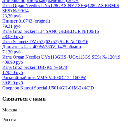
Линейка портновская (железная) 30 см
Игла Organ Needles UYx128GAS NY2 SES(128GAS RBM-S
SES) № 90/14
23,30 руб
Пинцет 810743 (original)
79,31 руб
Игла Groz-beckert 134 SAN6 GEBEDUR №100/16
283,30 руб
Игла Schmetz DVx57 (62x57) SUK № 100/16
Двигатель Jack 400W/380V, 1425 об/мин
7 130 руб
Игла Organ Needles UYx113GHS (UOx113GS SES) № 120/19
409,90 руб
Игла Groz-beckert DBxK5 № 60/8
129,50 руб
Раскройный нож VMA V-103D-12" 1600W
39 820 руб
Оверлок Kansai Special JJ5014GH-01M-2x4/DD
Связаться с нами
Москва
Россия