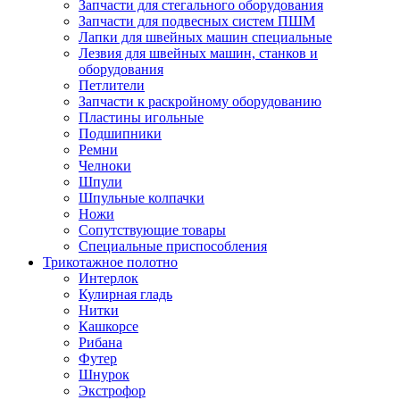
Запчасти для стегального оборудования
Запчасти для подвесных систем ПШМ
Лапки для швейных машин специальные
Лезвия для швейных машин, станков и
оборудования
Петлители
Запчасти к раскройному оборудованию
Пластины игольные
Подшипники
Ремни
Челноки
Шпули
Шпульные колпачки
Ножи
Сопутствующие товары
Специальные приспособления
Трикотажное полотно
Интерлок
Кулирная гладь
Нитки
Кашкорсе
Рибана
Футер
Шнурок
Экстрофор