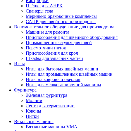
Картриджи
Плёнка для АНРК
Сканеры тела
Мерильно-браковочные комплексы
САПР для швейного производства
Вспомогательное оборудование для производства
Машины для ремонта
Приспособления для швейного оборудования
Промышленные стулья для швей
Перемотчики ниток
Приспособления для кроя
Шкафы для запасных частей
Иглы
Иглы для бытовых швейных машин
Иглы для промышленных швейных машин
Иглы на ковровый оверлок
Иглы для мешкозашивочной машины
Фурнитура
Железная фурнитура
Молнии
Лента для герметизации
Коконы
Нитки
Вязальные машины
Вязальные машины VMA