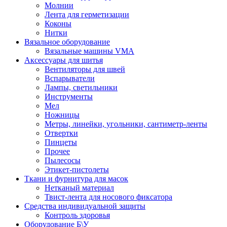
Молнии
Лента для герметизации
Коконы
Нитки
Вязальное оборудование
Вязальные машины VMA
Аксессуары для шитья
Вентиляторы для швей
Вспарыватели
Лампы, светильники
Инструменты
Мел
Ножницы
Метры, линейки, угольники, сантиметр-ленты
Отвертки
Пинцеты
Прочее
Пылесосы
Этикет-пистолеты
Ткани и фурнитура для масок
Нетканый материал
Твист-лента для носового фиксатора
Средства индивидуальной защиты
Контроль здоровья
Оборудование Б\У