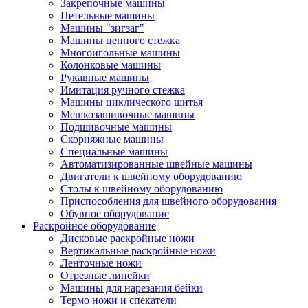
Закрепочные машины
Петельные машины
Машины "зигзаг"
Машины цепного стежка
Многоигольные машины
Колонковые машины
Рукавные машины
Имитация ручного стежка
Машины циклического шитья
Мешкозашивочные машины
Подшивочные машины
Скорняжные машины
Специальные машины
Автоматизированные швейные машины
Двигатели к швейному оборудованию
Столы к швейному оборудованию
Приспособления для швейного оборудования
Обувное оборудование
Раскройное оборудование
Дисковые раскройные ножи
Вертикальные раскройные ножи
Ленточные ножи
Отрезные линейки
Машины для нарезания бейки
Термо ножи и спекатели