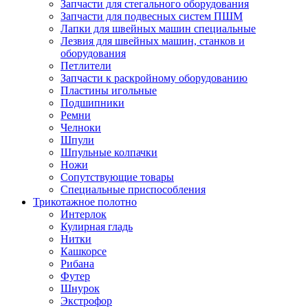
Запчасти для стегального оборудования
Запчасти для подвесных систем ПШМ
Лапки для швейных машин специальные
Лезвия для швейных машин, станков и
оборудования
Петлители
Запчасти к раскройному оборудованию
Пластины игольные
Подшипники
Ремни
Челноки
Шпули
Шпульные колпачки
Ножи
Сопутствующие товары
Специальные приспособления
Трикотажное полотно
Интерлок
Кулирная гладь
Нитки
Кашкорсе
Рибана
Футер
Шнурок
Экстрофор