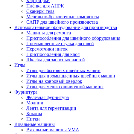
Картриджи
Плёнка для АНРК
Сканеры тела
Мерильно-браковочные комплексы
САПР для швейного производства
Вспомогательное оборудование для производства
Машины для ремонта
Приспособления для швейного оборудования
Промышленные стулья для швей
Перемотчики ниток
Приспособления для кроя
Шкафы для запасных частей
Иглы
Иглы для бытовых швейных машин
Иглы для промышленных швейных машин
Иглы на ковровый оверлок
Иглы для мешкозашивочной машины
Фурнитура
Железная фурнитура
Молнии
Лента для герметизации
Коконы
Нитки
Вязальные машины
Вязальные машины VMA