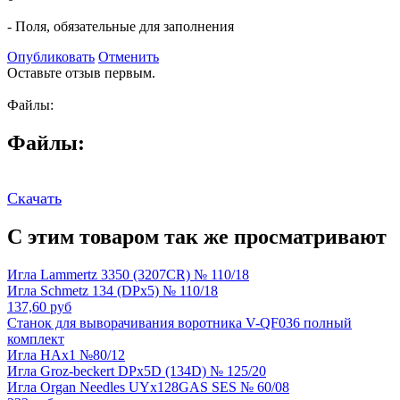
- Поля, обязательные для заполнения
Опубликовать
Отменить
Оставьте отзыв первым.
Файлы:
Файлы:
Скачать
С этим товаром так же просматривают
Игла Lammertz 3350 (3207CR) № 110/18
Игла Schmetz 134 (DPx5) № 110/18
137,60 руб
Станок для выворачивания воротника V-QF036 полный
комплект
Игла HAx1 №80/12
Игла Groz-beckert DPx5D (134D) № 125/20
Игла Organ Needles UYx128GAS SES № 60/08