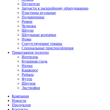
Петлители
Запчасти к раскройному оборудованию
Пластины игольные
Подшипники
Ремни
Челноки
Шпули
Шпульные колпачки
Ножи
Сопутствующие товары
Специальные приспособления
Трикотажное полотно
Интерлок
Кулирная гладь
Нитки
Кашкорсе
Рибана
Футер
Шнурок
Экстрофор
Компания
Новости
Продукция
Контакты