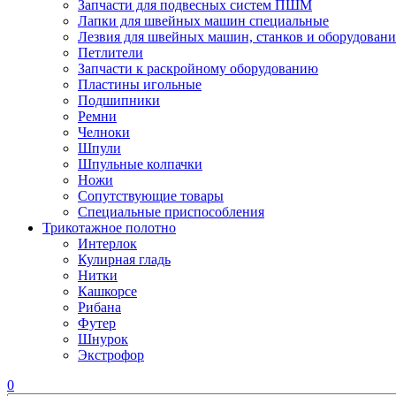
Запчасти для подвесных систем ПШМ
Лапки для швейных машин специальные
Лезвия для швейных машин, станков и оборудовани
Петлители
Запчасти к раскройному оборудованию
Пластины игольные
Подшипники
Ремни
Челноки
Шпули
Шпульные колпачки
Ножи
Сопутствующие товары
Специальные приспособления
Трикотажное полотно
Интерлок
Кулирная гладь
Нитки
Кашкорсе
Рибана
Футер
Шнурок
Экстрофор
0