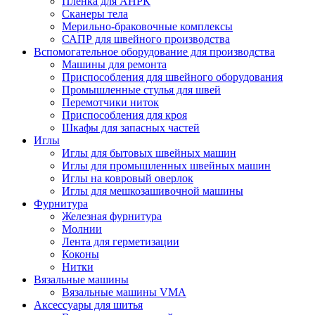
Плёнка для АНРК
Сканеры тела
Мерильно-браковочные комплексы
САПР для швейного производства
Вспомогательное оборудование для производства
Машины для ремонта
Приспособления для швейного оборудования
Промышленные стулья для швей
Перемотчики ниток
Приспособления для кроя
Шкафы для запасных частей
Иглы
Иглы для бытовых швейных машин
Иглы для промышленных швейных машин
Иглы на ковровый оверлок
Иглы для мешкозашивочной машины
Фурнитура
Железная фурнитура
Молнии
Лента для герметизации
Коконы
Нитки
Вязальные машины
Вязальные машины VMA
Аксессуары для шитья