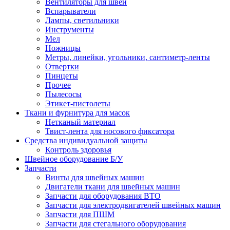
Вентиляторы для швей
Вспарыватели
Лампы, светильники
Инструменты
Мел
Ножницы
Метры, линейки, угольники, сантиметр-ленты
Отвертки
Пинцеты
Прочее
Пылесосы
Этикет-пистолеты
Ткани и фурнитура для масок
Нетканый материал
Твист-лента для носового фиксатора
Средства индивидуальной защиты
Контроль здоровья
Швейное оборудование Б/У
Запчасти
Винты для швейных машин
Двигатели ткани для швейных машин
Запчасти для оборудования ВТО
Запчасти для электродвигателей швейных машин
Запчасти для ПШМ
Запчасти для стегального оборудования