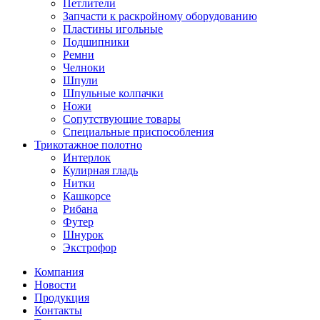
Петлители
Запчасти к раскройному оборудованию
Пластины игольные
Подшипники
Ремни
Челноки
Шпули
Шпульные колпачки
Ножи
Сопутствующие товары
Специальные приспособления
Трикотажное полотно
Интерлок
Кулирная гладь
Нитки
Кашкорсе
Рибана
Футер
Шнурок
Экстрофор
Компания
Новости
Продукция
Контакты