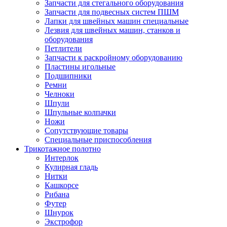
Запчасти для стегального оборудования
Запчасти для подвесных систем ПШМ
Лапки для швейных машин специальные
Лезвия для швейных машин, станков и
оборудования
Петлители
Запчасти к раскройному оборудованию
Пластины игольные
Подшипники
Ремни
Челноки
Шпули
Шпульные колпачки
Ножи
Сопутствующие товары
Специальные приспособления
Трикотажное полотно
Интерлок
Кулирная гладь
Нитки
Кашкорсе
Рибана
Футер
Шнурок
Экстрофор