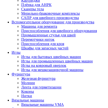
Картриджи
Плёнка для АНРК
Сканеры тела
Мерильно-браковочные комплексы
САПР для швейного производства
Вспомогательное оборудование для производства
Машины для ремонта
Приспособления для швейного оборудования
Промышленные стулья для швей
Перемотчики ниток
Приспособления для кроя
Шкафы для запасных частей
Иглы
Иглы для бытовых швейных машин
Иглы для промышленных швейных машин
Иглы на ковровый оверлок
Иглы для мешкозашивочной машины
Фурнитура
Железная фурнитура
Молнии
Лента для герметизации
Коконы
Нитки
Вязальные машины
Вязальные машины VMA