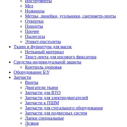
Инструменты
Мел
Ножницы
Метры, линейки, угольники, сантиметр-ленты
Отвертки
Пинцеты
Прочее
Пылесосы
Этикет-пистолеты
Ткани и фурнитура для масок
Нетканый материал
Твист-лента для носового фиксатора
Средства индивидуальной защиты
Контроль здоровья
Оборудование Б\У
Запчасти
Винты
Двигатели ткани
Запчасти для ВТО
Запчасти для электродвигателей
Запчасти к ПШМ
Запчасти для стегального оборудования
Запчасти для подвесных систем
Лапки специальные
Лезвия