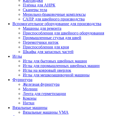
Картриджи
Плёнка для АНРК
Сканеры тела
Мерильно-браковочные комплексы
САПР для швейного производства
Вспомогательное оборудование для производства
Машины для ремонта
Приспособления для швейного оборудования
Промышленные стулья для швей
Перемотчики ниток
Приспособления для кроя
Шкафы для запасных частей
Иглы
Иглы для бытовых швейных машин
Иглы для промышленных швейных машин
Иглы на ковровый оверлок
Иглы для мешкозашивочной машины
Фурнитура
Железная фурнитура
Молнии
Лента для герметизации
Коконы
Нитки
Вязальные машины
Вязальные машины VMA