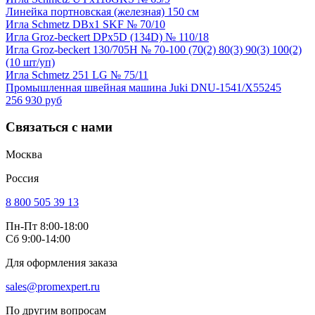
Линейка портновская (железная) 150 см
Игла Schmetz DBx1 SKF № 70/10
Игла Groz-beckert DPx5D (134D) № 110/18
Игла Groz-beckert 130/705H № 70-100 (70(2) 80(3) 90(3) 100(2)
(10 шт/уп)
Игла Schmetz 251 LG № 75/11
Промышленная швейная машина Juki DNU-1541/X55245
256 930 руб
Связаться с нами
Москва
Россия
8 800 505 39 13
Пн-Пт 8:00-18:00
Сб 9:00-14:00
Для оформления заказа
sales@promexpert.ru
По другим вопросам