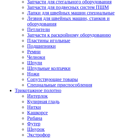
Запчасти для стегального оборудования
Запчасти для подвесных систем ПШМ
Лапки для швейных машин специальные
Лезвия для швейных машин, станков и
оборудования
Петлители
Запчасти к раскройному оборудованию
Пластины игольные
Подшипники
Ремни
Челноки
Шпули
Шпульные колпачки
Ножи
Сопутствующие товары
Специальные приспособления
Трикотажное полотно
Интерлок
Кулирная гладь
Нитки
Кашкорсе
Рибана
Футер
Шнурок
Экстрофор