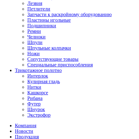
Лезвия
Петлители
Запчасти к раскройному оборудованию
Пластины игольные
Подшипники
Ремни
Челноки
Шпули
Шпульные колпачки
Ножи
Сопутствующие товары
Специальные приспособления
Трикотажное полотно
Интерлок
Кулирная гладь
Нитки
Кашкорсе
Рибана
Футер
Шнурок
Экстрофор
Компания
Новости
Продукция