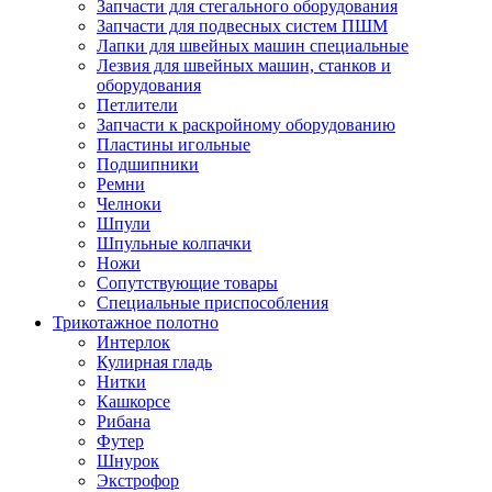
Запчасти для стегального оборудования
Запчасти для подвесных систем ПШМ
Лапки для швейных машин специальные
Лезвия для швейных машин, станков и
оборудования
Петлители
Запчасти к раскройному оборудованию
Пластины игольные
Подшипники
Ремни
Челноки
Шпули
Шпульные колпачки
Ножи
Сопутствующие товары
Специальные приспособления
Трикотажное полотно
Интерлок
Кулирная гладь
Нитки
Кашкорсе
Рибана
Футер
Шнурок
Экстрофор