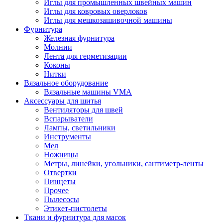
Иглы для промышленных швейных машин
Иглы для ковровых оверлоков
Иглы для мешкозашивочной машины
Фурнитура
Железная фурнитура
Молнии
Лента для герметизации
Коконы
Нитки
Вязальное оборудование
Вязальные машины VMA
Аксессуары для шитья
Вентиляторы для швей
Вспарыватели
Лампы, светильники
Инструменты
Мел
Ножницы
Метры, линейки, угольники, сантиметр-ленты
Отвертки
Пинцеты
Прочее
Пылесосы
Этикет-пистолеты
Ткани и фурнитура для масок