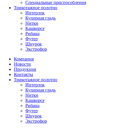
Специальные приспособления
Трикотажное полотно
Интерлок
Кулирная гладь
Нитки
Кашкорсе
Рибана
Футер
Шнурок
Экстрофор
Компания
Новости
Продукция
Контакты
Трикотажное полотно
Интерлок
Кулирная гладь
Нитки
Кашкорсе
Рибана
Футер
Шнурок
Экстрофор