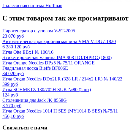
Пылесосная система Hoffman
С этим товаром так же просматривают
Парогенератор с утюгом V-ST-2005
23 070 руб
Автоматическая раскройная машина VMA V-DG7-1820
6 280 120 руб
Игла Qite EBx1 № 100/16
Этикетировочная машина IMA 908 ПОЛЯРИС (1800)
Игла Orange Needles DPx5 № 75/11 ORANGE
Гладильная доска Bieffe BF006E
34 020 руб
Игла Organ Needles DDx2LR (328 LR / 214x2 LR) № 140/22
399 руб
Игла SCHMETZ 130/705H SUK №80 (5 шт)
124 руб
Столешница для Jack JK-8558G
3 570 руб
Игла Organ Needles 1014 H SES (MY1014 B SES) №75/11
456,10 руб
Связаться с нами