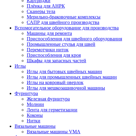
Картриджи
Плёнка для АНРК
Сканеры тела
Мерильно-браковочные комплексы
САПР для швейного производства
Вспомогательное оборудование для производства
Машины для ремонта
Приспособления для швейного оборудования
Промышленные стулья для швей
Перемотчики ниток
Приспособления для кроя
Шкафы для запасных частей
Иглы
Иглы для бытовых швейных машин
Иглы для промышленных швейных машин
Иглы на ковровый оверлок
Иглы для мешкозашивочной машины
Фурнитура
Железная фурнитура
Молнии
Лента для герметизации
Коконы
Нитки
Вязальные машины
Вязальные машины VMA