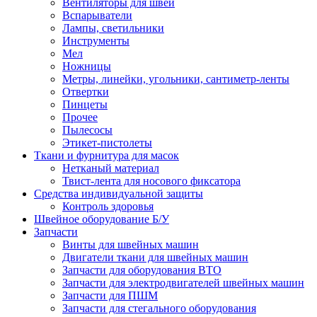
Вентиляторы для швей
Вспарыватели
Лампы, светильники
Инструменты
Мел
Ножницы
Метры, линейки, угольники, сантиметр-ленты
Отвертки
Пинцеты
Прочее
Пылесосы
Этикет-пистолеты
Ткани и фурнитура для масок
Нетканый материал
Твист-лента для носового фиксатора
Средства индивидуальной защиты
Контроль здоровья
Швейное оборудование Б/У
Запчасти
Винты для швейных машин
Двигатели ткани для швейных машин
Запчасти для оборудования ВТО
Запчасти для электродвигателей швейных машин
Запчасти для ПШМ
Запчасти для стегального оборудования