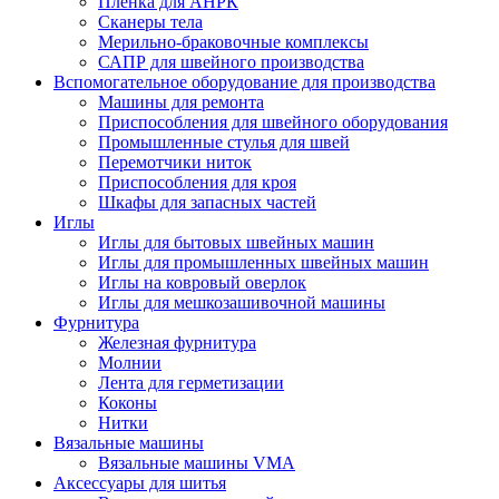
Плёнка для АНРК
Сканеры тела
Мерильно-браковочные комплексы
САПР для швейного производства
Вспомогательное оборудование для производства
Машины для ремонта
Приспособления для швейного оборудования
Промышленные стулья для швей
Перемотчики ниток
Приспособления для кроя
Шкафы для запасных частей
Иглы
Иглы для бытовых швейных машин
Иглы для промышленных швейных машин
Иглы на ковровый оверлок
Иглы для мешкозашивочной машины
Фурнитура
Железная фурнитура
Молнии
Лента для герметизации
Коконы
Нитки
Вязальные машины
Вязальные машины VMA
Аксессуары для шитья