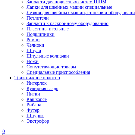
Запчасти для подвесных систем ПШМ
Лапки для швейных машин специальные
Лезвия для швейных машин, станков и оборудовани
Петлители
Запчасти к раскройному оборудованию
Пластины игольные
Подшипники
Ремни
Челноки
Шпули
Шпульные колпачки
Ножи
Сопутствующие товары
Специальные приспособления
Трикотажное полотно
Интерлок
Кулирная гладь
Нитки
Кашкорсе
Рибана
Футер
Шнурок
Экстрофор
0