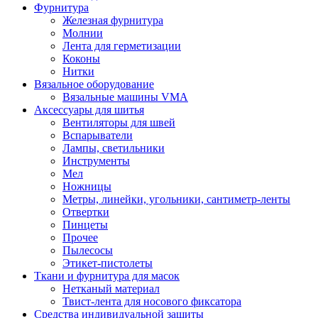
Фурнитура
Железная фурнитура
Молнии
Лента для герметизации
Коконы
Нитки
Вязальное оборудование
Вязальные машины VMA
Аксессуары для шитья
Вентиляторы для швей
Вспарыватели
Лампы, светильники
Инструменты
Мел
Ножницы
Метры, линейки, угольники, сантиметр-ленты
Отвертки
Пинцеты
Прочее
Пылесосы
Этикет-пистолеты
Ткани и фурнитура для масок
Нетканый материал
Твист-лента для носового фиксатора
Средства индивидуальной защиты