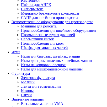
Картриджи
Плёнка для АНРК
Сканеры тела
Мерильно-браковочные комплексы
САПР для швейного производства
Вспомогательное оборудование для производства
Машины для ремонта
Приспособления для швейного оборудования
Промышленные стулья для швей
Перемотчики ниток
Приспособления для кроя
Шкафы для запасных частей
Иглы
Иглы для бытовых швейных машин
Иглы для промышленных швейных машин
Иглы на ковровый оверлок
Иглы для мешкозашивочной машины
Фурнитура
Железная фурнитура
Молнии
Лента для герметизации
Коконы
Нитки
Вязальные машины
Вязальные машины VMA