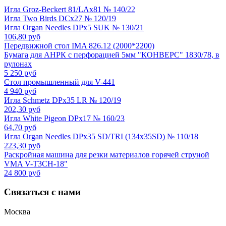
Игла Groz-Beckert 81/LAx81 № 140/22
Игла Two Birds DCx27 № 120/19
Игла Organ Needles DPx5 SUK № 130/21
106,80 руб
Передвижной стол IMA 826.12 (2000*2200)
Бумага для АНРК с перфорацией 5мм "КОНВЕРС" 1830/78, в
рулонах
5 250 руб
Стол промышленный для V-441
4 940 руб
Игла Schmetz DPx35 LR № 120/19
202,30 руб
Игла White Pigeon DPx17 № 160/23
64,70 руб
Игла Organ Needles DPx35 SD/TRI (134x35SD) № 110/18
223,30 руб
Раскройная машина для резки материалов горячей струной
VMA V-T3CH-18"
24 800 руб
Связаться с нами
Москва