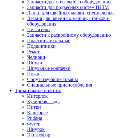
Запчасти для стегального оборудования
Запчасти для подвесных систем ПШМ
Лапки для швейных машин специальные
Лезвия для швейных машин, станков и
оборудования
Петлители
Запчасти к раскройному оборудованию
Пластины игольные
Подшипники
Ремни
Челноки
Шпули
Шпульные колпачки
Ножи
Сопутствующие товары
Специальные приспособления
Трикотажное полотно
Интерлок
Кулирная гладь
Нитки
Кашкорсе
Рибана
Футер
Шнурок
Экстрофор