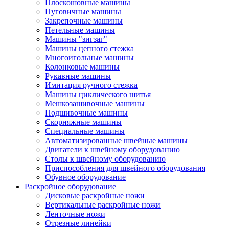
Плоскошовные машины
Пуговичные машины
Закрепочные машины
Петельные машины
Машины "зигзаг"
Машины цепного стежка
Многоигольные машины
Колонковые машины
Рукавные машины
Имитация ручного стежка
Машины циклического шитья
Мешкозашивочные машины
Подшивочные машины
Скорняжные машины
Специальные машины
Автоматизированные швейные машины
Двигатели к швейному оборудованию
Столы к швейному оборудованию
Приспособления для швейного оборудования
Обувное оборудование
Раскройное оборудование
Дисковые раскройные ножи
Вертикальные раскройные ножи
Ленточные ножи
Отрезные линейки