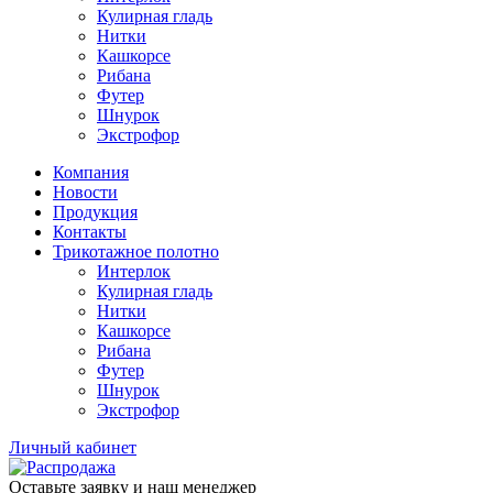
Кулирная гладь
Нитки
Кашкорсе
Рибана
Футер
Шнурок
Экстрофор
Компания
Новости
Продукция
Контакты
Трикотажное полотно
Интерлок
Кулирная гладь
Нитки
Кашкорсе
Рибана
Футер
Шнурок
Экстрофор
Личный кабинет
Оставьте заявку и наш менеджер