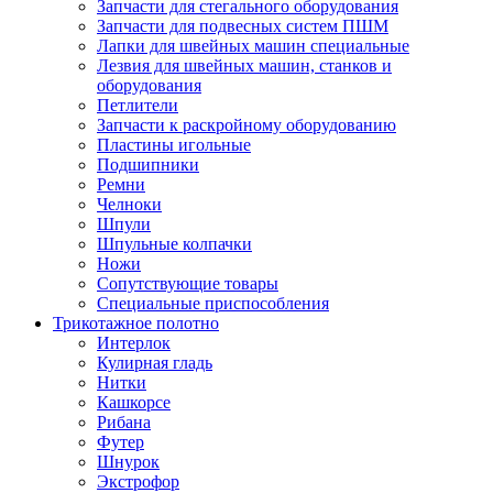
Запчасти для стегального оборудования
Запчасти для подвесных систем ПШМ
Лапки для швейных машин специальные
Лезвия для швейных машин, станков и
оборудования
Петлители
Запчасти к раскройному оборудованию
Пластины игольные
Подшипники
Ремни
Челноки
Шпули
Шпульные колпачки
Ножи
Сопутствующие товары
Специальные приспособления
Трикотажное полотно
Интерлок
Кулирная гладь
Нитки
Кашкорсе
Рибана
Футер
Шнурок
Экстрофор