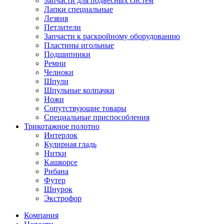
Запчасти для подвесных систем
Лапки специальные
Лезвия
Петлители
Запчасти к раскройному оборудованию
Пластины игольные
Подшипники
Ремни
Челноки
Шпули
Шпульные колпачки
Ножи
Сопутствующие товары
Специальные приспособления
Трикотажное полотно
Интерлок
Кулирная гладь
Нитки
Кашкорсе
Рибана
Футер
Шнурок
Экстрофор
Компания