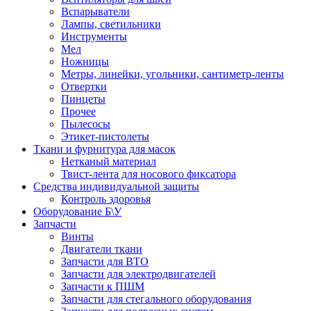
Вспарыватели
Лампы, светильники
Инструменты
Мел
Ножницы
Метры, линейки, угольники, сантиметр-ленты
Отвертки
Пинцеты
Прочее
Пылесосы
Этикет-пистолеты
Ткани и фурнитура для масок
Нетканый материал
Твист-лента для носового фиксатора
Средства индивидуальной защиты
Контроль здоровья
Оборудование Б\У
Запчасти
Винты
Двигатели ткани
Запчасти для ВТО
Запчасти для электродвигателей
Запчасти к ПШМ
Запчасти для стегального оборудования