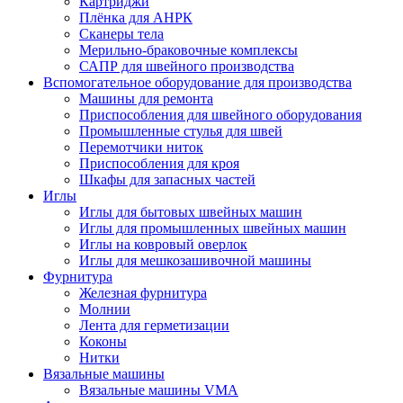
Картриджи
Плёнка для АНРК
Сканеры тела
Мерильно-браковочные комплексы
САПР для швейного производства
Вспомогательное оборудование для производства
Машины для ремонта
Приспособления для швейного оборудования
Промышленные стулья для швей
Перемотчики ниток
Приспособления для кроя
Шкафы для запасных частей
Иглы
Иглы для бытовых швейных машин
Иглы для промышленных швейных машин
Иглы на ковровый оверлок
Иглы для мешкозашивочной машины
Фурнитура
Железная фурнитура
Молнии
Лента для герметизации
Коконы
Нитки
Вязальные машины
Вязальные машины VMA