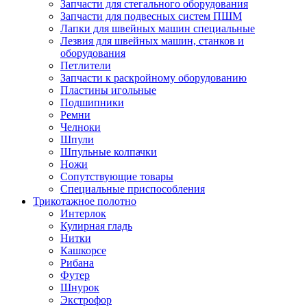
Запчасти для стегального оборудования
Запчасти для подвесных систем ПШМ
Лапки для швейных машин специальные
Лезвия для швейных машин, станков и
оборудования
Петлители
Запчасти к раскройному оборудованию
Пластины игольные
Подшипники
Ремни
Челноки
Шпули
Шпульные колпачки
Ножи
Сопутствующие товары
Специальные приспособления
Трикотажное полотно
Интерлок
Кулирная гладь
Нитки
Кашкорсе
Рибана
Футер
Шнурок
Экстрофор