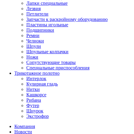
Лапки специальные
Лезвия
Петлители
Запчасти к раскройному оборудованию
Пластины игольные
Подшипники
Ремни
Челноки
Шпули
Шпульные колпачки
Ножи
Сопутствующие товары
Специальные приспособления
Трикотажное полотно
Интерлок
Кулирная гладь
Нитки
Кашкорсе
Рибана
Футер
Шнурок
Экстрофор
Компания
Новости