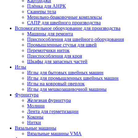
Картриджи
Плёнка для АНРК
Сканеры тела
Мерильно-браковочные комплексы
САПР для швейного производства
Вспомогательное оборудование для производства
Машины для ремонта
Приспособления для швейного оборудования
Промышленные стулья для швей
Перемотчики ниток
Приспособления для кроя
Шкафы для запасных частей
Иглы
Иглы для бытовых швейных машин
Иглы для промышленных швейных машин
Иглы на ковровый оверлок
Иглы для мешкозашивочной машины
Фурнитура
Железная фурнитура
Молнии
Лента для герметизации
Коконы
Нитки
Вязальные машины
Вязальные машины VMA