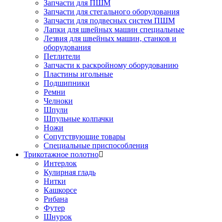
Запчасти для ПШМ
Запчасти для стегального оборудования
Запчасти для подвесных систем ПШМ
Лапки для швейных машин специальные
Лезвия для швейных машин, станков и
оборудования
Петлители
Запчасти к раскройному оборудованию
Пластины игольные
Подшипники
Ремни
Челноки
Шпули
Шпульные колпачки
Ножи
Сопутствующие товары
Специальные приспособления
Трикотажное полотно
Интерлок
Кулирная гладь
Нитки
Кашкорсе
Рибана
Футер
Шнурок