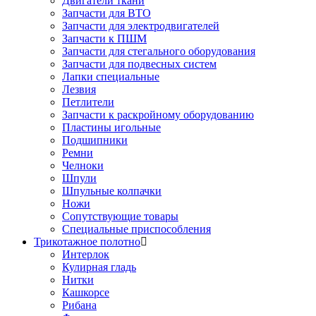
Двигатели ткани
Запчасти для ВТО
Запчасти для электродвигателей
Запчасти к ПШМ
Запчасти для стегального оборудования
Запчасти для подвесных систем
Лапки специальные
Лезвия
Петлители
Запчасти к раскройному оборудованию
Пластины игольные
Подшипники
Ремни
Челноки
Шпули
Шпульные колпачки
Ножи
Сопутствующие товары
Специальные приспособления
Трикотажное полотно
Интерлок
Кулирная гладь
Нитки
Кашкорсе
Рибана