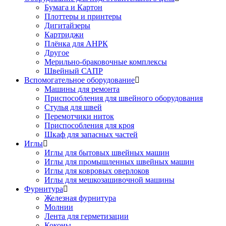
Бумага и Картон
Плоттеры и принтеры
Дигитайзеры
Картриджи
Плёнка для АНРК
Другое
Мерильно-браковочные комплексы
Швейный САПР
Вспомогательное оборудование
Машины для ремонта
Приспособления для швейного оборудования
Стулья для швей
Перемотчики ниток
Приспособления для кроя
Шкаф для запасных частей
Иглы
Иглы для бытовых швейных машин
Иглы для промышленных швейных машин
Иглы для ковровых оверлоков
Иглы для мешкозашивочной машины
Фурнитура
Железная фурнитура
Молнии
Лента для герметизации
Коконы