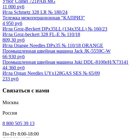
Утюг Comel 721PAB MG
11 000 руб
Игла Schmetz 328 LR № 180/24
Тележка межоперационная "КАПРИЗ"
4 950 руб
Игла Groz-Beckert DPx35LL (134x35LL) № 160/23
Игла Groz-beckert 328 FL-E № 110/18
809,30 руб
Игла Orange Needles DPx35 № 110/18 ORANGE
Промышленная швейная машина Jack JK-5559C-W
66 930 руб
Промышленная швейная машина Juki DDL-8100еH/X73141
44 360 руб
Игла Organ Needles UYx128GAS SES № 65/09
233 руб
Связаться с нами
Москва
Россия
8 800 505 39 13
Пн-Пт 8:00-18:00