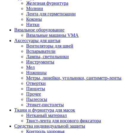
Железная фурнитура
Молнии
Лента для герметизации
Коконы
Нитки
Вязальное оборудование
Вязальные машины VMA
Аксессуары для шитья
Вентиляторы для швей
Вспарыватели
Лампы, светильники
Инструменты
Мел
Ножницы
Метры, линейки, угольники, сантиметр-ленты
Отвертки
Пинцеты
Прочее
Пылесосы
Этикет-пистолеты
Ткани и фурнитура для масок
Нетканый материал
Твист-лента для носового фиксатора
Средства индивидуальной защиты
Контроль здоровья