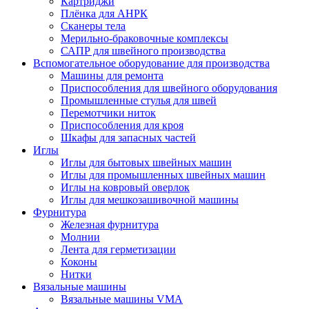
Картриджи
Плёнка для АНРК
Сканеры тела
Мерильно-браковочные комплексы
САПР для швейного производства
Вспомогательное оборудование для производства
Машины для ремонта
Приспособления для швейного оборудования
Промышленные стулья для швей
Перемотчики ниток
Приспособления для кроя
Шкафы для запасных частей
Иглы
Иглы для бытовых швейных машин
Иглы для промышленных швейных машин
Иглы на ковровый оверлок
Иглы для мешкозашивочной машины
Фурнитура
Железная фурнитура
Молнии
Лента для герметизации
Коконы
Нитки
Вязальные машины
Вязальные машины VMA