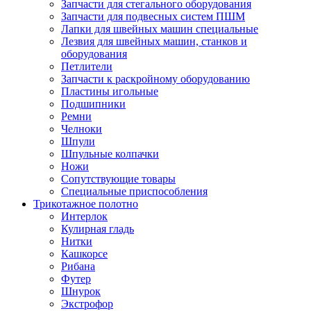
Запчасти для стегального оборудования
Запчасти для подвесных систем ПШМ
Лапки для швейных машин специальные
Лезвия для швейных машин, станков и
оборудования
Петлители
Запчасти к раскройному оборудованию
Пластины игольные
Подшипники
Ремни
Челноки
Шпули
Шпульные колпачки
Ножи
Сопутствующие товары
Специальные приспособления
Трикотажное полотно
Интерлок
Кулирная гладь
Нитки
Кашкорсе
Рибана
Футер
Шнурок
Экстрофор