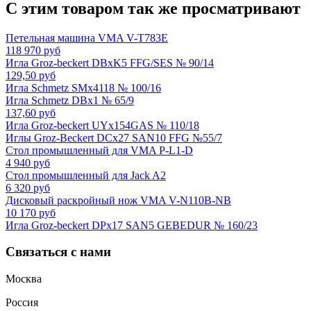
С этим товаром так же просматривают
Петельная машина VMA V-T783E
118 970 руб
Игла Groz-beckert DBxK5 FFG/SES № 90/14
129,50 руб
Игла Schmetz SMx4118 № 100/16
Игла Schmetz DBx1 № 65/9
137,60 руб
Игла Groz-beckert UYx154GAS № 110/18
Иглы Groz-Beckert DCx27 SAN10 FFG №55/7
Стол промышленный для VMA P-L1-D
4 940 руб
Стол промышленный для Jack A2
6 320 руб
Дисковый раскройный нож VMA V-N110B-NB
10 170 руб
Игла Groz-beckert DPx17 SAN5 GEBEDUR № 160/23
Связаться с нами
Москва
Россия