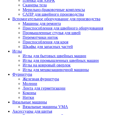
Плёнка для АНРК
Сканеры тела
Мерильно-браковочные комплексы
САПР для швейного производства
Вспомогательное оборудование для производства
Машины для ремонта
Приспособления для швейного оборудования
Промышленные стулья для швей
Перемотчики ниток
Приспособления для кроя
Шкафы для запасных частей
Иглы
Иглы для бытовых швейных машин
Иглы для промышленных швейных машин
Иглы на ковровый оверлок
Иглы для мешкозашивочной машины
Фурнитура
Железная фурнитура
Молнии
Лента для герметизации
Коконы
Нитки
Вязальные машины
Вязальные машины VMA
Аксессуары для шитья