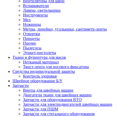
Вентиляторы для швей
Вспарыватели
Лампы, светильники
Инструменты
Мел
Ножницы
Метры, линейки, угольники, сантиметр-ленты
Отвертки
Пинцеты
Прочее
Пылесосы
Этикет-пистолеты
Ткани и фурнитура для масок
Нетканый материал
Твист-лента для носового фиксатора
Средства индивидуальной защиты
Контроль здоровья
Швейное оборудование Б/У
Запчасти
Винты для швейных машин
Двигатели ткани для швейных машин
Запчасти для оборудования ВТО
Запчасти для электродвигателей швейных машин
Запчасти для ПШМ
Запчасти для стегального оборудования