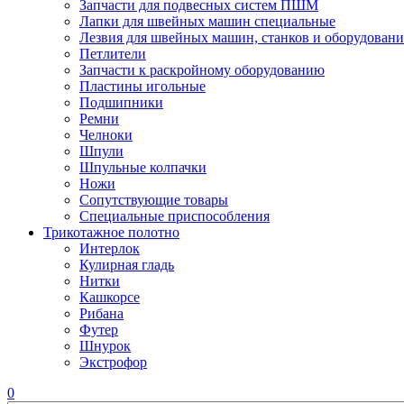
Запчасти для подвесных систем ПШМ
Лапки для швейных машин специальные
Лезвия для швейных машин, станков и оборудовани
Петлители
Запчасти к раскройному оборудованию
Пластины игольные
Подшипники
Ремни
Челноки
Шпули
Шпульные колпачки
Ножи
Сопутствующие товары
Специальные приспособления
Трикотажное полотно
Интерлок
Кулирная гладь
Нитки
Кашкорсе
Рибана
Футер
Шнурок
Экстрофор
0