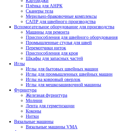
Картриджи
Плёнка для АНРК
Сканеры тела
Мерильно-браковочные комплексы
САПР для швейного производства
Вспомогательное оборудование для производства
Машины для ремонта
Приспособления для швейного оборудования
Промышленные стулья для швей
Перемотчики ниток
Приспособления для кроя
Шкафы для запасных частей
Иглы
Иглы для бытовых швейных машин
Иглы для промышленных швейных машин
Иглы на ковровый оверлок
Иглы для мешкозашивочной машины
Фурнитура
Железная фурнитура
Молнии
Лента для герметизации
Коконы
Нитки
Вязальные машины
Вязальные машины VMA