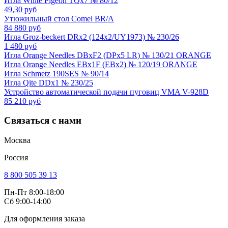
Игла White Pigeon TQx7 № 80/12
49,30 руб
Утюжильный стол Comel BR/A
84 880 руб
Игла Groz-beckert DRx2 (124x2/UY1973) № 230/26
1 480 руб
Игла Orange Needles DBxF2 (DPx5 LR) № 130/21 ORANGE
Игла Orange Needles EBx1F (EBx2) № 120/19 ORANGE
Игла Schmetz 190SES № 90/14
Игла Qite DDx1 № 230/25
Устройство автоматической подачи пуговиц VMA V-928D
85 210 руб
Связаться с нами
Москва
Россия
8 800 505 39 13
Пн-Пт 8:00-18:00
Сб 9:00-14:00
Для оформления заказа