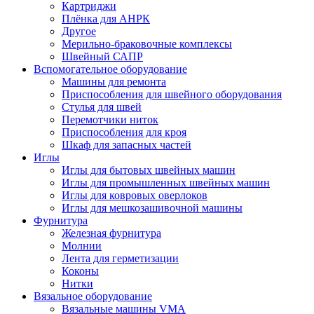
Картриджи
Плёнка для АНРК
Другое
Мерильно-браковочные комплексы
Швейный САПР
Вспомогательное оборудование
Машины для ремонта
Приспособления для швейного оборудования
Стулья для швей
Перемотчики ниток
Приспособления для кроя
Шкаф для запасных частей
Иглы
Иглы для бытовых швейных машин
Иглы для промышленных швейных машин
Иглы для ковровых оверлоков
Иглы для мешкозашивочной машины
Фурнитура
Железная фурнитура
Молнии
Лента для герметизации
Коконы
Нитки
Вязальное оборудование
Вязальные машины VMA