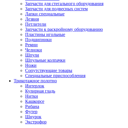
Запчасти для стегального оборудования
Запчасти для подвесных систем
Лапки специальные
Лезвия
Петлители
Запчасти к раскройному оборудованию
Пластины игольные
Подшипники
Ремни
Челноки
Шпули
Шпульные колпачки
Ножи
Сопутствующие товары
Специальные приспособления
Трикотажное полотно
Интерлок
Кулирная гладь
Нитки
Кашкорсе
Рибана
Футер
Шнурок
Экстрофор