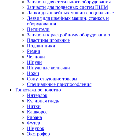
Запчасти для стегального оборудования
Запчасти для подвесных систем ПШМ
Лапки для швейных машин специальные
Лезвия для швейных машин, станков и
оборудования
Петлители
Запчасти к раскройному оборудованию
Пластины игольные
Подшипники
Ремни
Челноки
Шпули
Шпульные колпачки
Ножи
Сопутствующие товары
Специальные приспособления
Трикотажное полотно
Интерлок
Кулирная гладь
Нитки
Кашкорсе
Рибана
Футер
Шнурок
Экстрофор