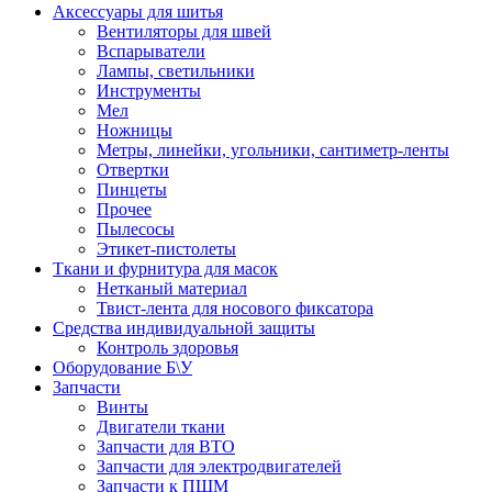
Аксессуары для шитья
Вентиляторы для швей
Вспарыватели
Лампы, светильники
Инструменты
Мел
Ножницы
Метры, линейки, угольники, сантиметр-ленты
Отвертки
Пинцеты
Прочее
Пылесосы
Этикет-пистолеты
Ткани и фурнитура для масок
Нетканый материал
Твист-лента для носового фиксатора
Средства индивидуальной защиты
Контроль здоровья
Оборудование Б\У
Запчасти
Винты
Двигатели ткани
Запчасти для ВТО
Запчасти для электродвигателей
Запчасти к ПШМ