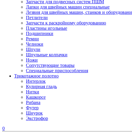
Запчасти для подвесных систем ПШМ
Лапки для швейных машин специальные
Лезвия для швейных машин, станков и оборудовани
Петлители
Запчасти к раскройному оборудованию
Пластины игольные
Подшипники
Ремни
Челноки
Шпули
Шпульные колпачки
Ножи
Сопутствующие товары
Специальные приспособления
Трикотажное полотно
Интерлок
Кулирная гладь
Нитки
Кашкорсе
Рибана
Футер
Шнурок
Экстрофор
0