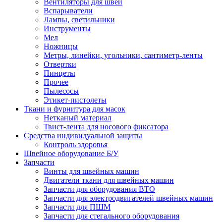
Вентиляторы для швей
Вспарыватели
Лампы, светильники
Инструменты
Мел
Ножницы
Метры, линейки, угольники, сантиметр-ленты
Отвертки
Пинцеты
Прочее
Пылесосы
Этикет-пистолеты
Ткани и фурнитура для масок
Нетканый материал
Твист-лента для носового фиксатора
Средства индивидуальной защиты
Контроль здоровья
Швейное оборудование Б/У
Запчасти
Винты для швейных машин
Двигатели ткани для швейных машин
Запчасти для оборудования ВТО
Запчасти для электродвигателей швейных машин
Запчасти для ПШМ
Запчасти для стегального оборудования