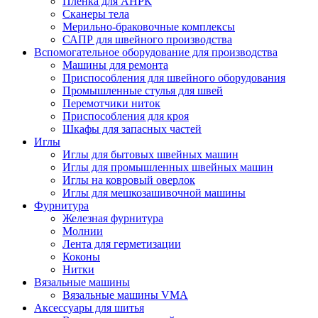
Плёнка для АНРК
Сканеры тела
Мерильно-браковочные комплексы
САПР для швейного производства
Вспомогательное оборудование для производства
Машины для ремонта
Приспособления для швейного оборудования
Промышленные стулья для швей
Перемотчики ниток
Приспособления для кроя
Шкафы для запасных частей
Иглы
Иглы для бытовых швейных машин
Иглы для промышленных швейных машин
Иглы на ковровый оверлок
Иглы для мешкозашивочной машины
Фурнитура
Железная фурнитура
Молнии
Лента для герметизации
Коконы
Нитки
Вязальные машины
Вязальные машины VMA
Аксессуары для шитья