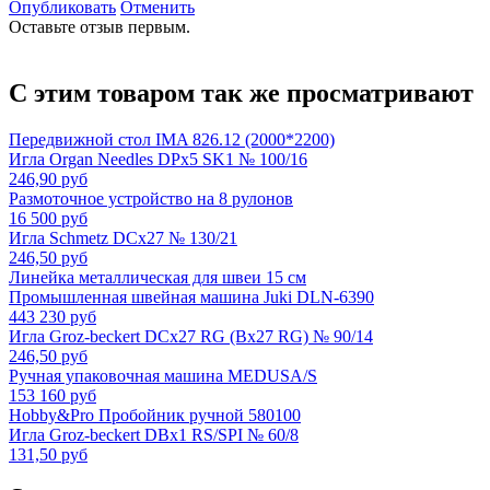
Опубликовать
Отменить
Оставьте отзыв первым.
С этим товаром так же просматривают
Передвижной стол IMA 826.12 (2000*2200)
Игла Organ Needles DPx5 SK1 № 100/16
246,90 руб
Размоточное устройство на 8 рулонов
16 500 руб
Игла Schmetz DCx27 № 130/21
246,50 руб
Линейка металлическая для швеи 15 см
Промышленная швейная машина Juki DLN-6390
443 230 руб
Игла Groz-beckert DCx27 RG (Bx27 RG) № 90/14
246,50 руб
Ручная упаковочная машина MEDUSA/S
153 160 руб
Hobby&Pro Пробойник ручной 580100
Игла Groz-beckert DBx1 RS/SPI № 60/8
131,50 руб