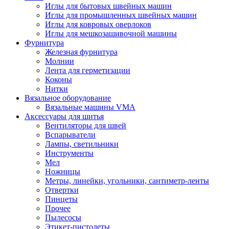
Иглы для бытовых швейных машин
Иглы для промышленных швейных машин
Иглы для ковровых оверлоков
Иглы для мешкозашивочной машины
Фурнитура
Железная фурнитура
Молнии
Лента для герметизации
Коконы
Нитки
Вязальное оборудование
Вязальные машины VMA
Аксессуары для шитья
Вентиляторы для швей
Вспарыватели
Лампы, светильники
Инструменты
Мел
Ножницы
Метры, линейки, угольники, сантиметр-ленты
Отвертки
Пинцеты
Прочее
Пылесосы
Этикет-пистолеты