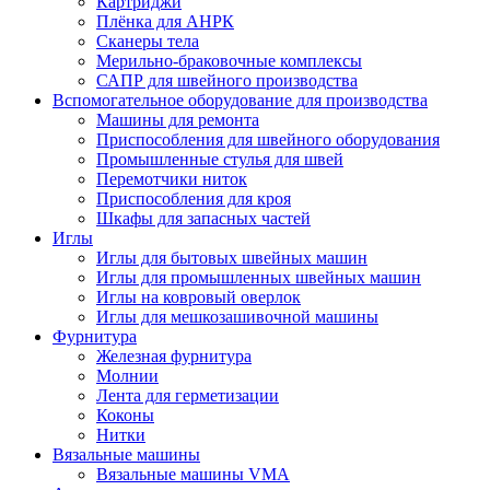
Картриджи
Плёнка для АНРК
Сканеры тела
Мерильно-браковочные комплексы
САПР для швейного производства
Вспомогательное оборудование для производства
Машины для ремонта
Приспособления для швейного оборудования
Промышленные стулья для швей
Перемотчики ниток
Приспособления для кроя
Шкафы для запасных частей
Иглы
Иглы для бытовых швейных машин
Иглы для промышленных швейных машин
Иглы на ковровый оверлок
Иглы для мешкозашивочной машины
Фурнитура
Железная фурнитура
Молнии
Лента для герметизации
Коконы
Нитки
Вязальные машины
Вязальные машины VMA