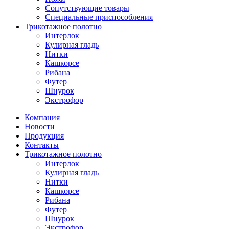
Сопутствующие товары
Специальные приспособления
Трикотажное полотно
Интерлок
Кулирная гладь
Нитки
Кашкорсе
Рибана
Футер
Шнурок
Экстрофор
Компания
Новости
Продукция
Контакты
Трикотажное полотно
Интерлок
Кулирная гладь
Нитки
Кашкорсе
Рибана
Футер
Шнурок
Экстрофор