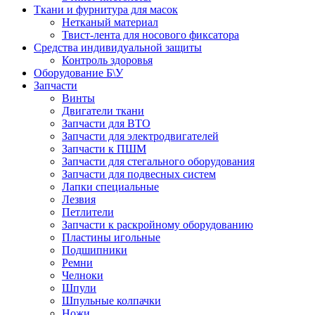
Ткани и фурнитура для масок
Нетканый материал
Твист-лента для носового фиксатора
Средства индивидуальной защиты
Контроль здоровья
Оборудование Б\У
Запчасти
Винты
Двигатели ткани
Запчасти для ВТО
Запчасти для электродвигателей
Запчасти к ПШМ
Запчасти для стегального оборудования
Запчасти для подвесных систем
Лапки специальные
Лезвия
Петлители
Запчасти к раскройному оборудованию
Пластины игольные
Подшипники
Ремни
Челноки
Шпули
Шпульные колпачки
Ножи