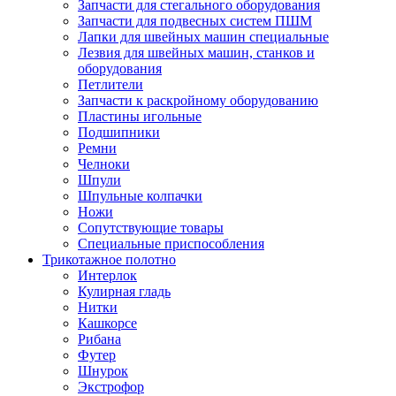
Запчасти для стегального оборудования
Запчасти для подвесных систем ПШМ
Лапки для швейных машин специальные
Лезвия для швейных машин, станков и
оборудования
Петлители
Запчасти к раскройному оборудованию
Пластины игольные
Подшипники
Ремни
Челноки
Шпули
Шпульные колпачки
Ножи
Сопутствующие товары
Специальные приспособления
Трикотажное полотно
Интерлок
Кулирная гладь
Нитки
Кашкорсе
Рибана
Футер
Шнурок
Экстрофор