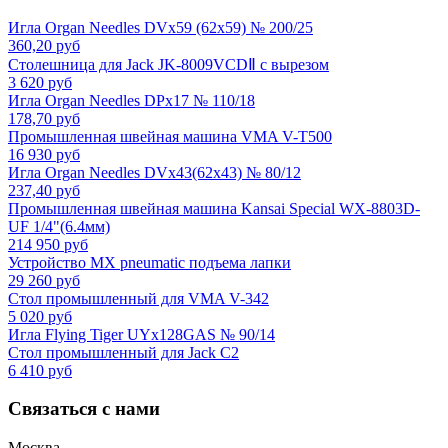
Игла Organ Needles DVx59 (62x59) № 200/25
360,20 руб
Столешница для Jack JK-8009VCDⅡ с вырезом
3 620 руб
Игла Organ Needles DPx17 № 110/18
178,70 руб
Промышленная швейная машина VMA V-T500
16 930 руб
Игла Organ Needles DVx43(62x43) № 80/12
237,40 руб
Промышленная швейная машина Kansai Special WX-8803D-
UF 1/4"(6.4мм)
214 950 руб
Устройство MX pneumatic подъема лапки
29 260 руб
Стол промышленный для VMA V-342
5 020 руб
Игла Flying Tiger UYx128GAS № 90/14
Стол промышленный для Jack C2
6 410 руб
Связаться с нами
Москва