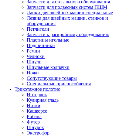
Запчасти для стегального оборудования
Запчасти для подвесных систем ПШМ
Лапки для швейных машин специальные
Лезвия для швейных машин, станков и
оборудования
Петлители
Запчасти к раскройному оборудованию
Пластины игольные
Подшипники
Ремни
Челноки
Шпули
Шпульные колпачки
Ножи
Сопутствующие товары
Специальные приспособления
Трикотажное полотно
Интерлок
Кулирная гладь
Нитки
Кашкорсе
Рибана
Футер
Шнурок
Экстрофор