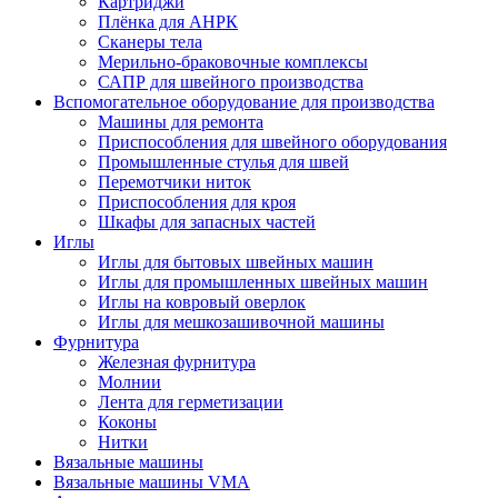
Картриджи
Плёнка для АНРК
Сканеры тела
Мерильно-браковочные комплексы
САПР для швейного производства
Вспомогательное оборудование для производства
Машины для ремонта
Приспособления для швейного оборудования
Промышленные стулья для швей
Перемотчики ниток
Приспособления для кроя
Шкафы для запасных частей
Иглы
Иглы для бытовых швейных машин
Иглы для промышленных швейных машин
Иглы на ковровый оверлок
Иглы для мешкозашивочной машины
Фурнитура
Железная фурнитура
Молнии
Лента для герметизации
Коконы
Нитки
Вязальные машины
Вязальные машины VMA