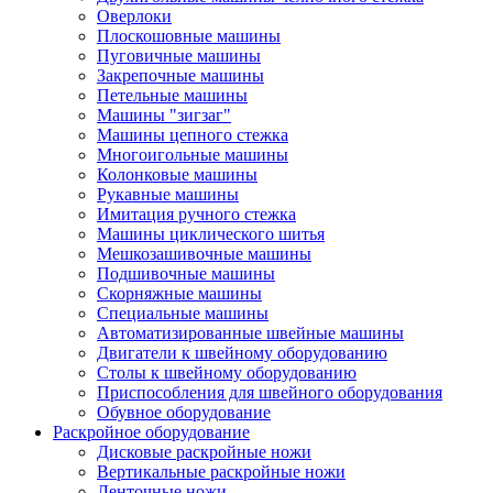
Оверлоки
Плоскошовные машины
Пуговичные машины
Закрепочные машины
Петельные машины
Машины "зигзаг"
Машины цепного стежка
Многоигольные машины
Колонковые машины
Рукавные машины
Имитация ручного стежка
Машины циклического шитья
Мешкозашивочные машины
Подшивочные машины
Скорняжные машины
Специальные машины
Автоматизированные швейные машины
Двигатели к швейному оборудованию
Столы к швейному оборудованию
Приспособления для швейного оборудования
Обувное оборудование
Раскройное оборудование
Дисковые раскройные ножи
Вертикальные раскройные ножи
Ленточные ножи