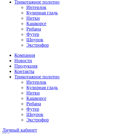
Трикотажное полотно
Интерлок
Кулирная гладь
Нитки
Кашкорсе
Рибана
Футер
Шнурок
Экстрофор
Компания
Новости
Продукция
Контакты
Трикотажное полотно
Интерлок
Кулирная гладь
Нитки
Кашкорсе
Рибана
Футер
Шнурок
Экстрофор
Личный кабинет