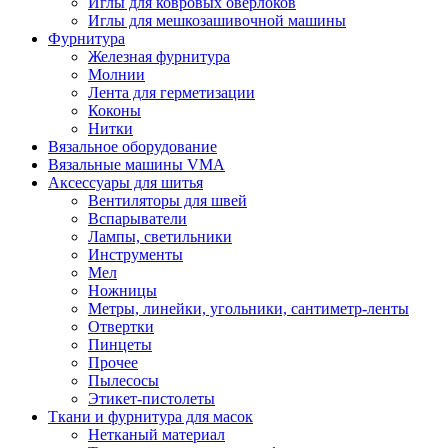
Иглы для ковровых оверлоков
Иглы для мешкозашивочной машины
Фурнитура
Железная фурнитура
Молнии
Лента для герметизации
Коконы
Нитки
Вязальное оборудование
Вязальные машины VMA
Аксессуары для шитья
Вентиляторы для швей
Вспарыватели
Лампы, светильники
Инструменты
Мел
Ножницы
Метры, линейки, угольники, сантиметр-ленты
Отвертки
Пинцеты
Прочее
Пылесосы
Этикет-пистолеты
Ткани и фурнитура для масок
Нетканый материал