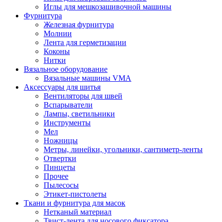
Иглы для мешкозашивочной машины
Фурнитура
Железная фурнитура
Молнии
Лента для герметизации
Коконы
Нитки
Вязальное оборудование
Вязальные машины VMA
Аксессуары для шитья
Вентиляторы для швей
Вспарыватели
Лампы, светильники
Инструменты
Мел
Ножницы
Метры, линейки, угольники, сантиметр-ленты
Отвертки
Пинцеты
Прочее
Пылесосы
Этикет-пистолеты
Ткани и фурнитура для масок
Нетканый материал
Твист-лента для носового фиксатора