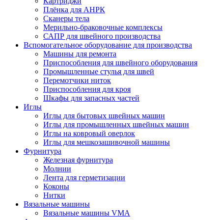
Картриджи
Плёнка для АНРК
Сканеры тела
Мерильно-браковочные комплексы
САПР для швейного производства
Вспомогательное оборудование для производства
Машины для ремонта
Приспособления для швейного оборудования
Промышленные стулья для швей
Перемотчики ниток
Приспособления для кроя
Шкафы для запасных частей
Иглы
Иглы для бытовых швейных машин
Иглы для промышленных швейных машин
Иглы на ковровый оверлок
Иглы для мешкозашивочной машины
Фурнитура
Железная фурнитура
Молнии
Лента для герметизации
Коконы
Нитки
Вязальные машины
Вязальные машины VMA