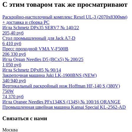
С этим товаром так же просматривают
Раскройно-настилочный комплекс Rexel UL-3 (2070х8300мм)
+ доставка и сборка РС
Игла Schmetz DPx35 SERV7 № 140/22
205,40 руб
Стол промышленный для Jack A7-D
6 410 руб
Пресс проходной VMA V-F500B
206 330 руб
Игла Organ Needles D5 (BCx5) № 200/25
1 050 руб
Игла Schmetz DPх85 № 90/14
Закрепочная машина Juki LK-1900BNS (NEW)
340 940 руб
Вертикальный раскройный нож Hoffman HF-140 S (380V)
750W
74 370 руб
Игла Orange Needles PFx134KS (134S) № 100/16 ORANGE
Промышленная швейная машина Kansai Special KL-2562-AD
Связаться с нами
Москва