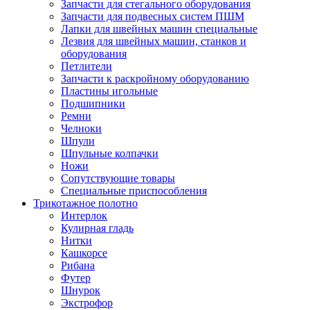
Запчасти для стегального оборудования
Запчасти для подвесных систем ПШМ
Лапки для швейных машин специальные
Лезвия для швейных машин, станков и
оборудования
Петлители
Запчасти к раскройному оборудованию
Пластины игольные
Подшипники
Ремни
Челноки
Шпули
Шпульные колпачки
Ножи
Сопутствующие товары
Специальные приспособления
Трикотажное полотно
Интерлок
Кулирная гладь
Нитки
Кашкорсе
Рибана
Футер
Шнурок
Экстрофор