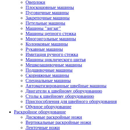
Оверлоки
Плоскошовные машины
Пуговичные машины
Закрепочные машины
Петельные машины
Машины "зигзаг"
Машины цепного стежка
Многоигольные машины
Колонковые машины
Рукавные машины
Имитация ручного стежка
Машины циклического шитья
Мешкозашивочные машины
Подшивочные машины
Скорняжные машины
Специальные машины
Автоматизированные швейные машины
Двигатели к швейному оборудованию
Столы к швейному оборудованию
Приспособления для швейного оборудования
Обувное оборудование
Раскройное оборудование
Дисковые раскройные ножи
Вертикальные раскройные ножи
Ленточные ножи