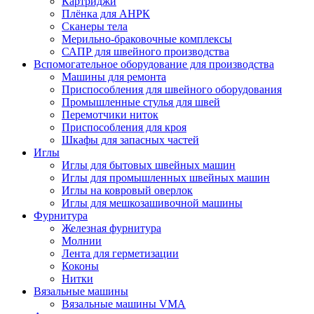
Картриджи
Плёнка для АНРК
Сканеры тела
Мерильно-браковочные комплексы
САПР для швейного производства
Вспомогательное оборудование для производства
Машины для ремонта
Приспособления для швейного оборудования
Промышленные стулья для швей
Перемотчики ниток
Приспособления для кроя
Шкафы для запасных частей
Иглы
Иглы для бытовых швейных машин
Иглы для промышленных швейных машин
Иглы на ковровый оверлок
Иглы для мешкозашивочной машины
Фурнитура
Железная фурнитура
Молнии
Лента для герметизации
Коконы
Нитки
Вязальные машины
Вязальные машины VMA