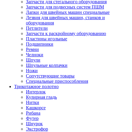
Запчасти для стегального оборудования
Запчасти для подвесных систем ПШМ
Лапки для швейных машин специальные
Лезвия для швейных машин, станков и
оборудования
Петлители
Запчасти к раскройному оборудованию
Пластины игольные
Подшипники
Ремни
Челноки
Шпули
Шпульные колпачки
Ножи
Сопутствующие товары
Специальные приспособления
Трикотажное полотно
Интерлок
Кулирная гладь
Нитки
Кашкорсе
Рибана
Футер
Шнурок
Экстрофор