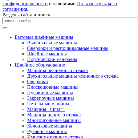
конфиденциальности
и условиями
Пользовательского
соглашения
.
Разделы сайта и поиск
Бытовые швейные машины
Вышивальные машины
Оверлоки и распошивальные машины
Швейные машины
Портновские манекены
Швейное оборудование
Машины челночного стежка
Двухигольные машины челночного стежка
Оверлоки
Плоскошовные машины
Пуговичные машины
Закрепочные машины
Петельные машины
Машины "зигзаг"
Машины цепного стежка
Многоигольные машины
Колонковые машины
Рукавные машины
Имитация ручного стежка