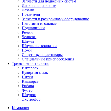
Запчасти для подвесных систем
Лапки специальные
Лезвия
Петлители
Запчасти к раскройному оборудованию
Пластины игольные
Подшипники
Ремни
Челноки
Шпули
Шпульные колпачки
Ножи
Сопутствующие товары
Специальные приспособления
Трикотажное полотно
Интерлок
Кулирная гладь
Нитки
Кашкорсе
Рибана
Футер
Шнурок
Экстрофор
Компания