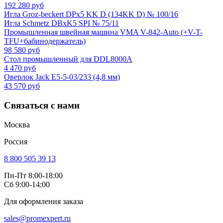
192 280 руб
Игла Groz-beckert DPx5 KK D (134KK D) № 100/16
Игла Schmetz DBxK5 SPI № 75/11
Промышленная швейная машина VMA V-842-Auto (+V-T-
TFU+бабинодержатель)
98 580 руб
Стол промышленный для DDL8000A
4 470 руб
Оверлок Jack E5-5-03/233 (4,8 мм)
43 570 руб
Связаться с нами
Москва
Россия
8 800 505 39 13
Пн-Пт 8:00-18:00
Сб 9:00-14:00
Для оформления заказа
sales@promexpert.ru