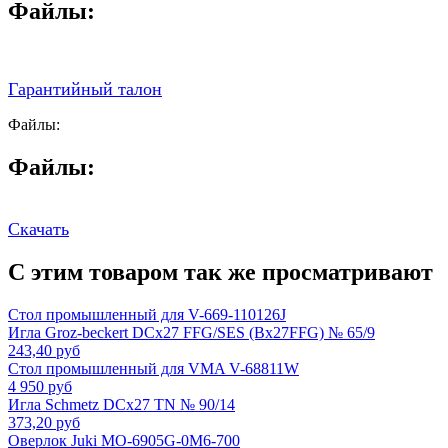
Файлы:
Гарантийный талон
Файлы:
Файлы:
Скачать
С этим товаром так же просматривают
Стол промышленный для V-669-110126J
Игла Groz-beckert DCx27 FFG/SES (Bx27FFG) № 65/9
243,40 руб
Стол промышленный для VMA V-68811W
4 950 руб
Игла Schmetz DCx27 TN № 90/14
373,20 руб
Оверлок Juki MO-6905G-0M6-700