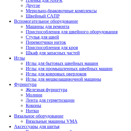
Плёнка для АНРК
Другое
Мерильно-браковочные комплексы
Швейный САПР
Вспомогательное оборудование
Машины для ремонта
Приспособления для швейного оборудования
Стулья для швей
Перемотчики ниток
Приспособления для кроя
Шкаф для запасных частей
Иглы
Иглы для бытовых швейных машин
Иглы для промышленных швейных машин
Иглы для ковровых оверлоков
Иглы для мешкозашивочной машины
Фурнитура
Железная фурнитура
Молнии
Лента для герметизации
Коконы
Нитки
Вязальное оборудование
Вязальные машины VMA
Аксессуары для шитья