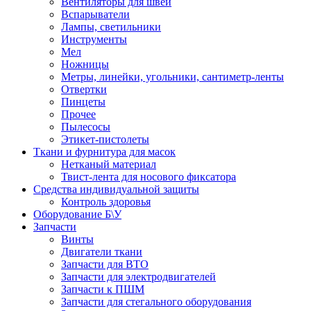
Вентиляторы для швей
Вспарыватели
Лампы, светильники
Инструменты
Мел
Ножницы
Метры, линейки, угольники, сантиметр-ленты
Отвертки
Пинцеты
Прочее
Пылесосы
Этикет-пистолеты
Ткани и фурнитура для масок
Нетканый материал
Твист-лента для носового фиксатора
Средства индивидуальной защиты
Контроль здоровья
Оборудование Б\У
Запчасти
Винты
Двигатели ткани
Запчасти для ВТО
Запчасти для электродвигателей
Запчасти к ПШМ
Запчасти для стегального оборудования