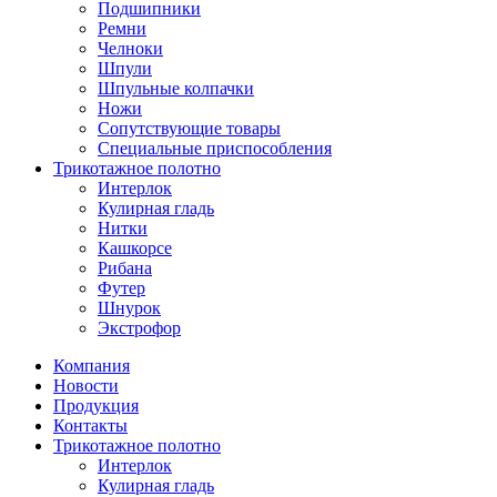
Подшипники
Ремни
Челноки
Шпули
Шпульные колпачки
Ножи
Сопутствующие товары
Специальные приспособления
Трикотажное полотно
Интерлок
Кулирная гладь
Нитки
Кашкорсе
Рибана
Футер
Шнурок
Экстрофор
Компания
Новости
Продукция
Контакты
Трикотажное полотно
Интерлок
Кулирная гладь