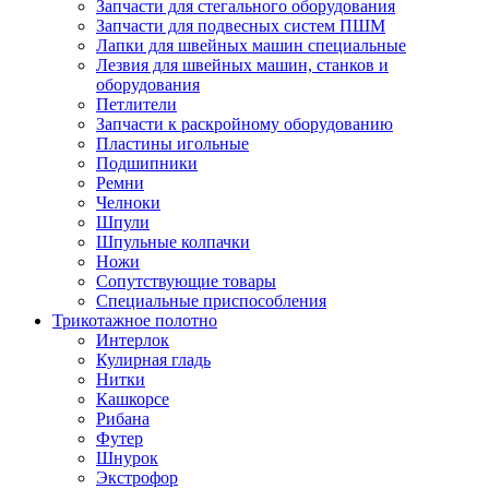
Запчасти для стегального оборудования
Запчасти для подвесных систем ПШМ
Лапки для швейных машин специальные
Лезвия для швейных машин, станков и
оборудования
Петлители
Запчасти к раскройному оборудованию
Пластины игольные
Подшипники
Ремни
Челноки
Шпули
Шпульные колпачки
Ножи
Сопутствующие товары
Специальные приспособления
Трикотажное полотно
Интерлок
Кулирная гладь
Нитки
Кашкорсе
Рибана
Футер
Шнурок
Экстрофор