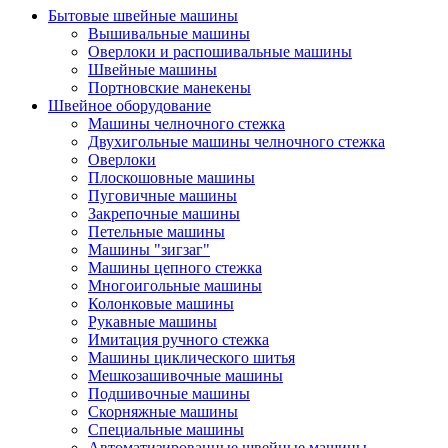
Бытовые швейные машины
Вышивальные машины
Оверлоки и распошивальные машины
Швейные машины
Портновские манекены
Швейное оборудование
Машины челночного стежка
Двухигольные машины челночного стежка
Оверлоки
Плоскошовные машины
Пуговичные машины
Закрепочные машины
Петельные машины
Машины "зигзаг"
Машины цепного стежка
Многоигольные машины
Колонковые машины
Рукавные машины
Имитация ручного стежка
Машины циклического шитья
Мешкозашивочные машины
Подшивочные машины
Скорняжные машины
Специальные машины
Автоматизированные швейные машины