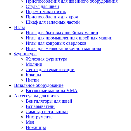
Приспособления для швейного оборудования
Стулья для швей
Перемотчики ниток
Приспособления для кроя
Шкаф для запасных частей
Иглы
Иглы для бытовых швейных машин
Иглы для промышленных швейных машин
Иглы для ковровых оверлоков
Иглы для мешкозашивочной машины
Фурнитура
Железная фурнитура
Молнии
Лента для герметизации
Коконы
Нитки
Вязальное оборудование
Вязальные машины VMA
Аксессуары для шитья
Вентиляторы для швей
Вспарыватели
Лампы, светильники
Инструменты
Мел
Ножницы