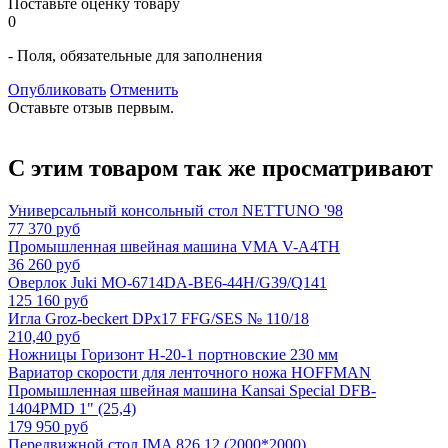
Поставьте оценку товару
0
- Поля, обязательные для заполнения
Опубликовать
Отменить
Оставьте отзыв первым.
С этим товаром так же просматривают
Универсальный консольный стол NETTUNO '98
77 370 руб
Промышленная швейная машина VMA V-A4TH
36 260 руб
Оверлок Juki МО-6714DA-BE6-44H/G39/Q141
125 160 руб
Игла Groz-beckert DPx17 FFG/SES № 110/18
210,40 руб
Ножницы Горизонт H-20-1 портновские 230 мм
Вариатор скорости для ленточного ножа HOFFMAN
Промышленная швейная машина Kansai Special DFB-
1404PMD 1" (25,4)
179 950 руб
Передвижной стол IMA 826.12 (2000*2000)