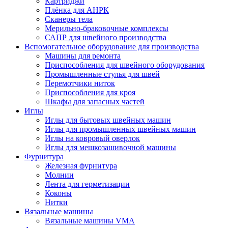
Картриджи
Плёнка для АНРК
Сканеры тела
Мерильно-браковочные комплексы
САПР для швейного производства
Вспомогательное оборудование для производства
Машины для ремонта
Приспособления для швейного оборудования
Промышленные стулья для швей
Перемотчики ниток
Приспособления для кроя
Шкафы для запасных частей
Иглы
Иглы для бытовых швейных машин
Иглы для промышленных швейных машин
Иглы на ковровый оверлок
Иглы для мешкозашивочной машины
Фурнитура
Железная фурнитура
Молнии
Лента для герметизации
Коконы
Нитки
Вязальные машины
Вязальные машины VMA