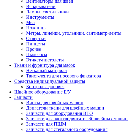
Вентиляторы для швей
Вспарыватели
Лампы, светильники
Инструменты
Мел
Ножницы
Метры, линейки, угольники, сантиметр-ленты
Отвертки
Пинцеты
Прочее
Пылесосы
Этикет-пистолеты
Ткани и фурнитура для масок
Нетканый материал
Твист-лента для носового фиксатора
Средства индивидуальной защиты
Контроль здоровья
Швейное оборудование Б/У
Запчасти
Винты для швейных машин
Двигатели ткани для швейных машин
Запчасти для оборудования ВТО
Запчасти для электродвигателей швейных машин
Запчасти для ПШМ
Запчасти для стегального оборудования