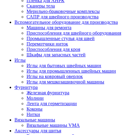
Плёнка для АНРК
Сканеры тела
Мерильно-браковочные комплексы
САПР для швейного производства
Вспомогательное оборудование для производства
Машины для ремонта
Приспособления для швейного оборудования
Промышленные стулья для швей
Перемотчики ниток
Приспособления для кроя
Шкафы для запасных частей
Иглы
Иглы для бытовых швейных машин
Иглы для промышленных швейных машин
Иглы на ковровый оверлок
Иглы для мешкозашивочной машины
Фурнитура
Железная фурнитура
Молнии
Лента для герметизации
Коконы
Нитки
Вязальные машины
Вязальные машины VMA
Аксессуары для шитья