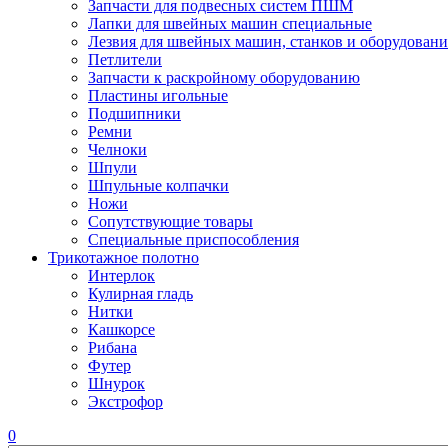
Запчасти для подвесных систем ПШМ
Лапки для швейных машин специальные
Лезвия для швейных машин, станков и оборудовани
Петлители
Запчасти к раскройному оборудованию
Пластины игольные
Подшипники
Ремни
Челноки
Шпули
Шпульные колпачки
Ножи
Сопутствующие товары
Специальные приспособления
Трикотажное полотно
Интерлок
Кулирная гладь
Нитки
Кашкорсе
Рибана
Футер
Шнурок
Экстрофор
0